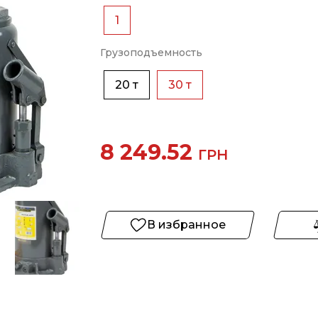
1
Грузоподъемность
20 т
30 т
8 249.52
ГРН
В избранное