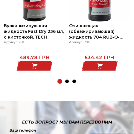
Вулканизирующая
Очищающая
жидкость Fast Dry 236 мл,
(обезжиривающая)
с кисточкой, TECH
жидкость 704 RUB-O-
Артикул: 760
MATIC, объем 946 мл,
Артикул: 704
TECH
489.78
ГРН
534.42
ГРН
ЕСТЬ ВОПРОС?
МЫ ВАМ ПЕРЕЗВОНИМ
Ваш телефон