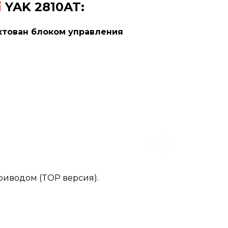
i
YAK 2810AT
:
ктован блоком управления
иводом (TOP версия).