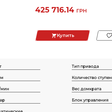
425 716.14
ГРН
Купить
т
Тип пpивода
мм
Количество ступе
/мин
Вес домкрата
бар
Блок управления
матические