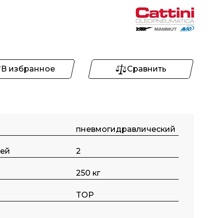
В избранное
Сравнить
пневмогидравлический
ней
2
250 кг
TOP