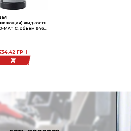
щая
ивающая) жидкость
O-MATIC, объем 946
534.42
ГРН