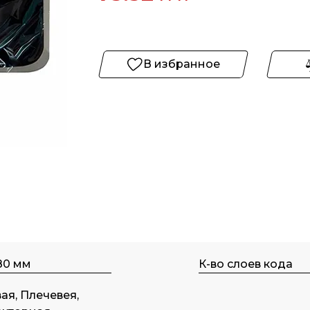
В избранное
180 мм
К-во слоев кода
ая, Плечевея,