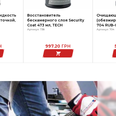
идкость
Восстановитель
Очищаю
сточкой,
бескамерного слоя Security
(обезжир
Coat 473 мл, TECH
704 RUB-
Артикул: 738
мл, TECH
Артикул: 704
Н
997.20
ГРН