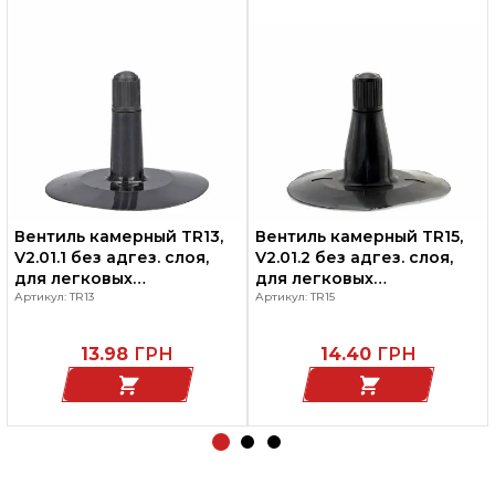
Вентиль камерный TR13,
Вентиль камерный TR15,
V2.01.1 без адгез. слоя,
V2.01.2 без адгез. слоя,
для легковых
для легковых
автомобилей
Артикул: TR13
автомобилей
Артикул: TR15
13.98
ГРН
14.40
ГРН