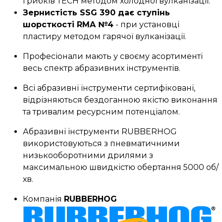
грибків ТЕСН методом холодної вулканізації.
Зернистість SSG 390 дає ступінь
шорсткості RMA №4
- при установці
пластиру методом гарячої вулканізації.
Професіонали мають у своєму асортименті
весь спектр абразивних інструментів.
Всі абразивні інструменти сертифіковані,
відрізняються бездоганною якістю виконання
та тривалим ресурсним потенціалом.
Абразивні інструменти RUBBERHOG
використовуються з пневматичними
низькооборотними дрилями з
максимальною швидкістю обертання 5000 об/
хв.
Компанія
RUBBERHOG