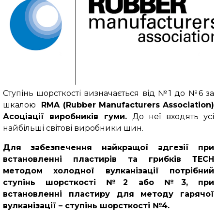
Ступінь шорсткості визначається від №1 до №6 за
шкалою
RMA (Rubber Manufacturers Association)
Асоціації виробників гуми.
До неї входять усі
найбільші світові виробники шин.
Для забезпечення найкращої адгезії при
встановленні пластирів та грибків ТЕСН
методом холодної вулканізації потрібний
ступінь шорсткості №2 або №3, при
встановленні пластиру для методу гарячої
вулканізації – ступінь шорсткості №4.