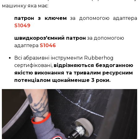
машинку яка має:
патрон з ключем
за допомогою адаптера
S1049
швидкороз'ємний патрон
за допомогою
адаптера
S1046
Всі абразивні інструменти Rubberhog
сертифіковані,
відрізняються бездоганною
якістю виконання та тривалим ресурсним
потенціалом щонайменше 3 роки.