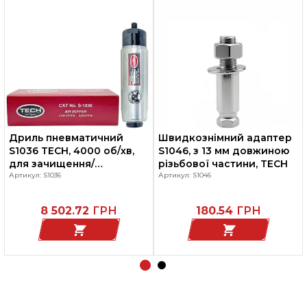
Дриль пневматичний
Швидкознімний адаптер
S1036 TECH, 4000 об/хв,
S1046, з 13 мм довжиною
для зачищення/
різьбової частини, TECH
шорохування шин що
Артикул: S1036
Артикул: S1046
ремонтуються (без
патрона)
8 502.72
ГРН
180.54
ГРН