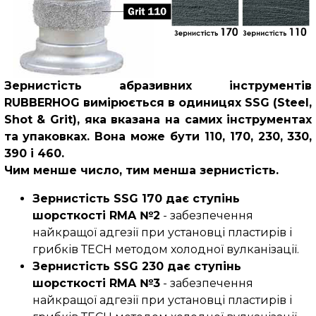
Зернистість абразивних інструментів
RUBBERHOG вимірюється в одиницях SSG (Steel,
Shot & Grit), яка вказана на самих інструментах
та упаковках. Вона може бути 110, 170, 230, 330,
390 і 460.
Чим менше число, тим менша зернистість.
Зернистість SSG 170 дає ступінь
шорсткості RMA №2
- забезпечення
найкращої адгезії при установці пластирів і
грибків ТЕСН методом холодної вулканізації.
Зернистість SSG 230 дає ступінь
шорсткості RMA №3
- забезпечення
найкращої адгезії при установці пластирів і