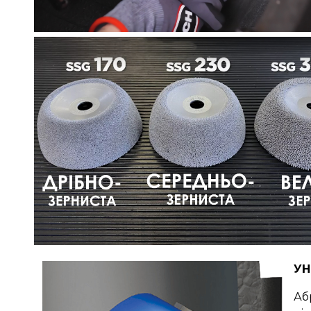
УН
Аб