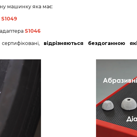
ну машинку яка має:
а
S1049
 адаптера
S1046
 сертифіковані,
відрізняються бездоганною я