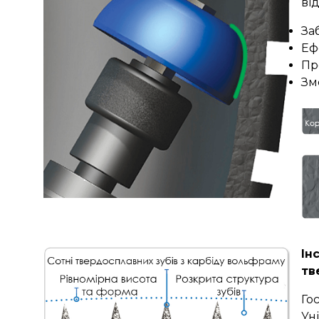
ві
За
Еф
Пр
Зм
Ін
тв
Го
Ун