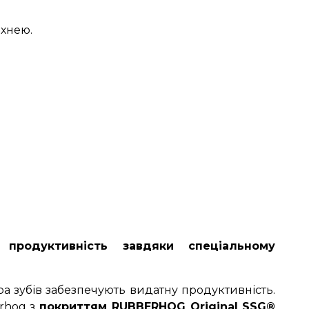
рхнею.
 продуктивність завдяки спеціальному
ра зубів забезпечують видатну продуктивність.
erhog з
покриттям RUBBERHOG Original SSG®