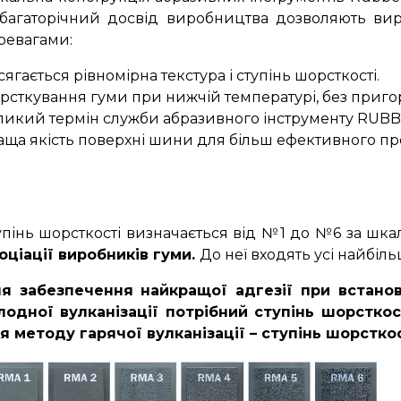
 багаторічний досвід виробництва дозволяють ви
ревагами:
сягається рівномірна текстура і ступінь шорсткості.
рсткування гуми при нижчій температурі, без приг
ликий термін служби абразивного інструменту RUBB
аща якість поверхні шини для більш ефективного про
упінь шорсткості визначається від №1 до №6 за шк
оціації виробників гуми.
До неї входять усі найбіл
я забезпечення найкращої адгезії при встанов
лодної вулканізації потрібний ступінь шорстко
я методу гарячої вулканізації – ступінь шорстко