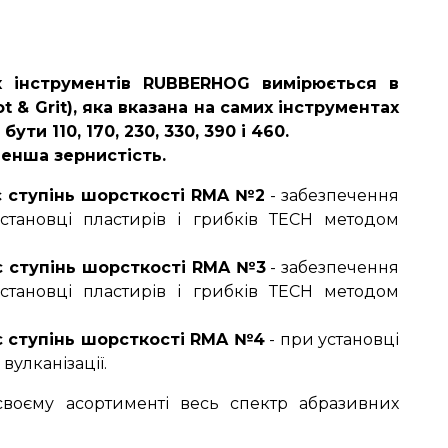
х інструментів RUBBERHOG вимірюється в
t & Grit), яка вказана на самих інструментах
ути 110, 170, 230, 330, 390 і 460.
енша зернистість.
є ступінь шорсткості RMA №2
- забезпечення
установці пластирів і грибків ТЕСН методом
є ступінь шорсткості RMA №3
- забезпечення
установці пластирів і грибків ТЕСН методом
є ступінь шорсткості RMA №4
- при установці
вулканізації.
воєму асортименті весь спектр абразивних