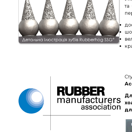
та
пе
до
шо
ве
кр
Ст
Ас
Дл
хо
дл