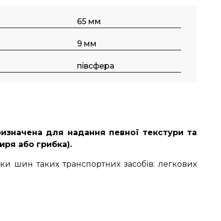
65 мм
9 мм
півсфера
изначена для надання певної текстури та
ря або грибка).
и шин таких транспортних засобів: легкових