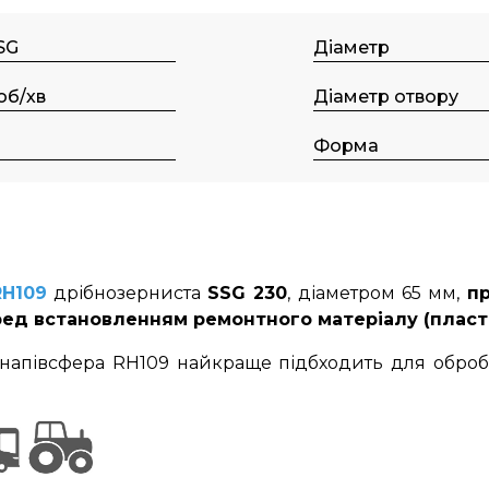
SG
Діаметр
об/хв
Діаметр отвору
Форма
RH109
дрібнозерниста
SSG 230
, діаметром 65 мм,
пр
ред встановленням ремонтного матеріалу (пласти
напівсфера RH109 найкраще підбходить для обробк