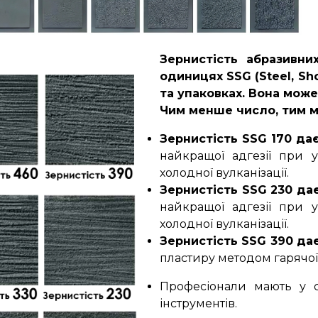
Зернистість абразивни
одиницях SSG (Steel, Sho
та упаковках. Вона може б
Чим менше число, тим м
Зернистість SSG 170 да
найкращої адгезії при 
холодної вулканізації.
Зернистість SSG 230 да
найкращої адгезії при 
холодної вулканізації.
Зернистість SSG 390 да
пластиру методом гарячої 
Професіонали мають у с
інструментів.