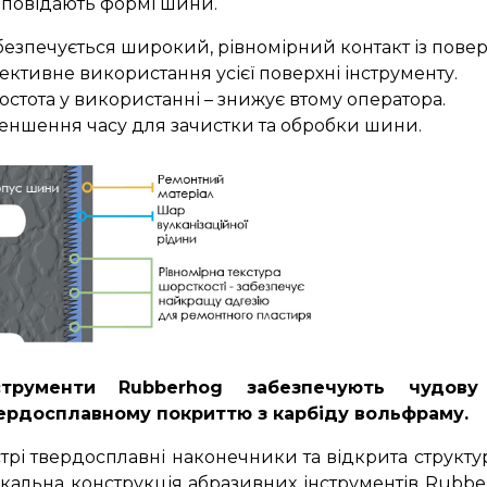
дповідають формі шини.
безпечується широкий, рівномірний контакт із пове
ективне використання усієї поверхні інструменту.
остота у використанні – знижує втому оператора.
еншення часу для зачистки та обробки шини.
струменти Rubberhog забезпечують чудову
ердосплавному покриттю з карбіду вольфраму.
стрі твердосплавні наконечники та відкрита структу
ікальна конструкція абразивних інструментів Rubb