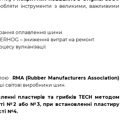
робляти інструменти з великими, важливими
орання оплавлення шини.
ERHOG – зниження витрат на ремонт.
цесу вулканізації.
алою
RMA (Rubber Manufacturers Association)
ьші світові виробники шин.
ленні пластирів та грибків ТЕСН методом
сті №2 або №3, при встановленні пластиру
сті №4.