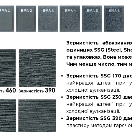
Зернистість абразивни
одиницях SSG (Steel, Sho
та упаковках. Вона може б
Чим менше число, тим м
Зернистість SSG 170 да
найкращої адгезії при 
холодної вулканізації.
Зернистість SSG 230 да
найкращої адгезії при 
холодної вулканізації.
Зернистість SSG 390 да
пластиру методом гарячої 