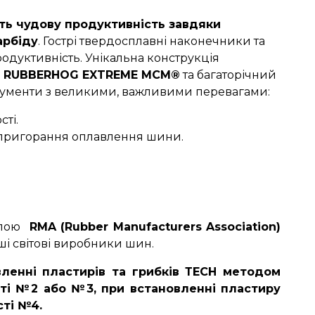
ь чудову продуктивність завдяки
арбіду
. Гострі твердосплавні наконечники та
родуктивність. Унікальна конструкція
м RUBBERHOG EXTREME MCM®
та багаторічний
рументи з великими, важливими перевагами:
сті.
 пригорання оплавлення шини.
алою
RMA (Rubber Manufacturers Association)
ьші світові виробники шин.
ленні пластирів та грибків ТЕСН методом
сті №2 або №3, при встановленні пластиру
сті №4.