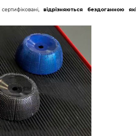
 сертифіковані,
відрізняються бездоганною я