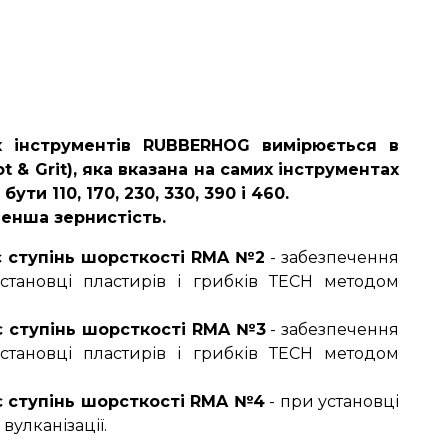
х інструментів RUBBERHOG вимірюється в
t & Grit), яка вказана на самих інструментах
ути 110, 170, 230, 330, 390 і 460.
енша зернистість.
є ступінь шорсткості RMA №2
- забезпечення
установці пластирів і грибків ТЕСН методом
є ступінь шорсткості RMA №3
- забезпечення
установці пластирів і грибків ТЕСН методом
є ступінь шорсткості RMA №4
- при установці
вулканізації.