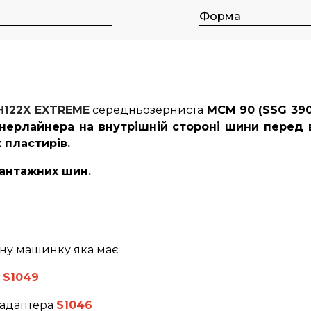
м
Форма
H122X EXTREME
середньозерниста
MCM 90 (SSG 390
іннерлайнера на внутрішній стороні шини перед
х пластирів.
вантажних шин.
ну машинку яка має:
а
S1049
 адаптера
S1046