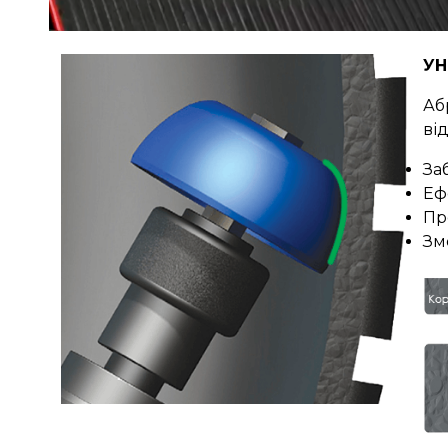
УН
Аб
ві
За
Еф
Пр
Зм