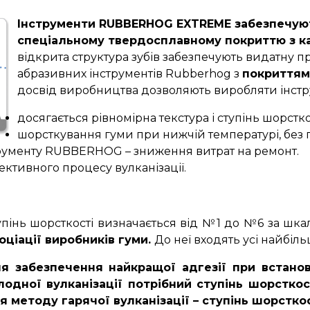
Інструменти RUBBERHOG EXTREME забезпечуют
спеціальному твердосплавному покриттю з к
відкрита структура зубів забезпечують видатну п
абразивних інструментів Rubberhog з
покриття
досвід виробництва дозволяють виробляти інст
досягається рівномірна текстура і ступінь шорстко
шорсткування гуми при нижчій температурі, без
рументу RUBBERHOG – зниження витрат на ремонт.
ктивного процесу вулканізації.
упінь шорсткості визначається від №1 до №6 за шк
оціації виробників гуми.
До неї входять усі найбіл
я забезпечення найкращої адгезії при встанов
лодної вулканізації потрібний ступінь шорстко
я методу гарячої вулканізації – ступінь шорстко