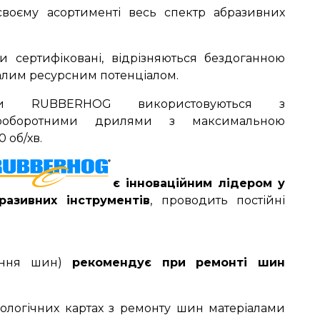
воєму асортименті весь спектр абразивних
ти сертифіковані, відрізняються бездоганною
алим ресурсним потенціалом.
енти RUBBERHOG використовуються з
ооборотними дрилями з максимальною
 об/хв.
є інноваційним лідером у
разивних інструментів
, проводить постійні
лення шин)
рекомендує при ремонті шин
ологічних картах з ремонту шин матеріалами