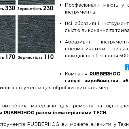
Професіонали мають у с
інструментів.
Всі абразивні інструмен
якістю виконання та трив
Абразивні інструм
пневматичними низьк
швидкістю обертання 5000
Компанія
RUBBERHOG
галузі виробництва аб
зивні інструменти для обробки шин та камер.
виробник матеріалів для ремонту та віднов
ти RUBBERHOG
разом із матеріалами TECH.
нструментів RUBBERHOG ви можете вивчити у Техн