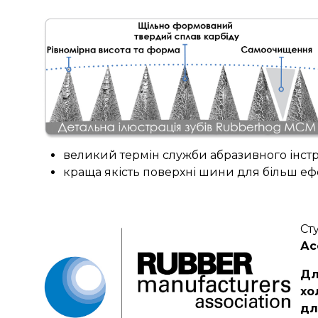
великий термін служби абразивного інст
краща якість поверхні шини для більш ефе
Ст
Ас
Дл
хо
дл