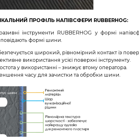
ІКАЛЬНИЙ ПРОФІЛЬ НАПІВСФЕРИ RUBBERHOG:
разивні інструменти RUBBERHOG у формі напівсф
дповідають формі шини.
безпечується широкий, рівномірний контакт із пове
ективне використання усієї поверхні інструменту.
остота у використанні – знижує втому оператора.
еншення часу для зачистки та обробки шини.