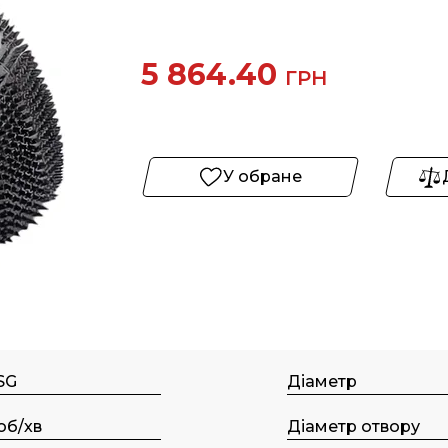
5 864.40
ГРН
У обране
SG
Діаметр
об/хв
Діаметр отвору