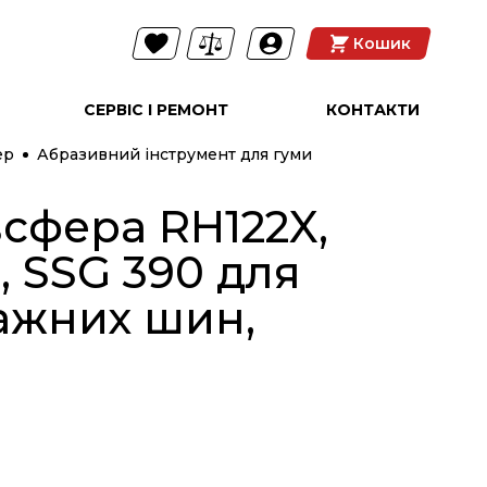
Кошик
СЕРВІС І РЕМОНТ
КОНТАКТИ
ер
Абразивний інструмент для гуми
сфера RH122X,
, SSG 390 для
ажних шин,