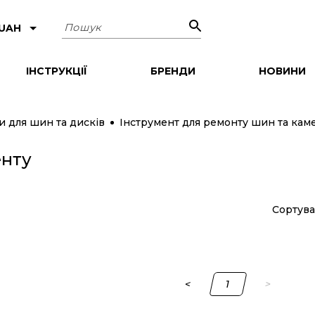
Пошук
 UAH
ІНСТРУКЦІЇ
БРЕНДИ
НОВИНИ
и для шин та дисків
Інструмент для ремонту шин та кам
енту
Сортува
<
1
>