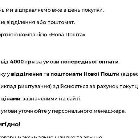
нь ми відправляємо вже в день покупки.
е відділення або поштомат.
ортною компанією «Нова Пошта».
 від
4000 грн
за умови
попередньої оплати
.
ку у
відділення
та
поштомати Нової Пошти
(адрес
риклад риштування) здійснюється за рахунок покупц
 цінами
, зазначеними на сайті.
и умови уточнюйте у персонального менеджера.
гідно!
 товари максимально швидко та зручно.