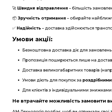
🚀
Швидке відправлення
– більшість замовле
📦
Зручність отримання
– обирайте найближч
✅
Надійність
– доставка здійснюється трансп
Умови акції:
Безкоштовна доставка діє для замовлень
Пропозиція поширюється лише на достав
Доставка великогабаритних товарів (нап
Умови діють для покупок за
роздрібними
Для клієнтів з індивідуальними знижкам
Не втрачайте можливість замовити ви
АМ-Технологія подбає, щоб ви отримали свої