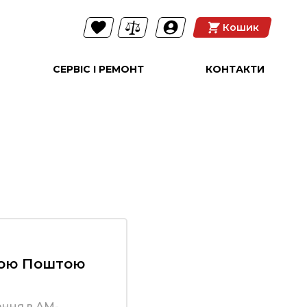
Кошик
СЕРВІС І РЕМОНТ
КОНТАКТИ
вою Поштою
ання в АМ-