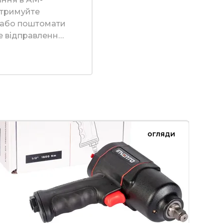
 отримуйте
я або поштомати
е відправлення,
огляди