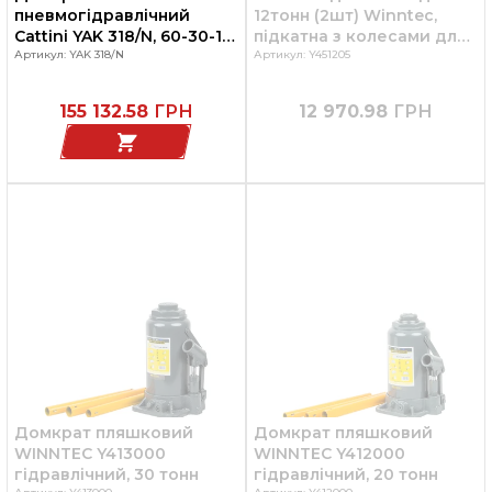
пневмогідравлічний
12тонн (2шт) Winntec,
Cattini YAK 318/N, 60-30-18
підкатна з колесами для
тон, для вантажних
Артикул: YAK 318/N
вантажних автомобілів та
Артикул: Y451205
автомобілів та
спецтехніки
спецтехніки
155 132.58
ГРН
12 970.98
ГРН
Домкрат пляшковий
Домкрат пляшковий
WINNTEC Y413000
WINNTEC Y412000
гідравлічний, 30 тонн
гідравлічний, 20 тонн