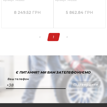
Артикул: Y413000
Артикул: Y412000
8 249.52
ГРН
5 862.84
ГРН
<
1
>
Є ПИТАННЯ?
МИ ВАМ ЗАТЕЛЕФОНУЄМО
Ваш телефон
Підтвердити
+38