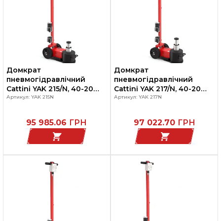
Домкрат
Домкрат
пневмогідравлічний
пневмогідравлічний
Cattini YAK 215/N, 40-20
Cattini YAK 217/N, 40-20
тон, для вантажних
Артикул: YAK 215N
тон, для вантажних
Артикул: YAK 217N
автомобілів та
автомобілів та
спецтехніки
спецтехніки
95 985.06
ГРН
97 022.70
ГРН