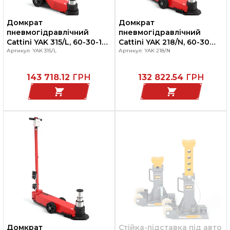
Домкрат
Домкрат
пневмогідравлічний
пневмогідравлічний
Cattini YAK 315/L, 60-30-18
Cattini YAK 218/N, 60-30
тон, для вантажних
Артикул: YAK 315/L
тон, для вантажних
Артикул: YAK 218/N
автомобілів та
автомобілів та
спецтехніки
спецтехніки
143 718.12
ГРН
132 822.54
ГРН
Домкрат
Стійка-підставка під авто