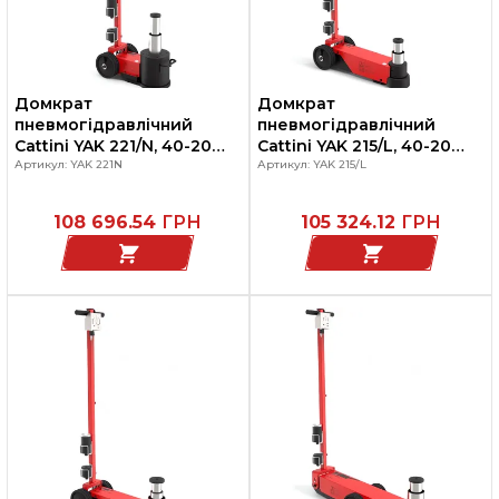
Домкрат
Домкрат
пневмогідравлічний
пневмогідравлічний
Cattini YAK 221/N, 40-20
Cattini YAK 215/L, 40-20
тон, для вантажних
Артикул: YAK 221N
тон, для вантажних
Артикул: YAK 215/L
автомобілів та
автомобілів та
спецтехніки
спецтехніки
108 696.54
ГРН
105 324.12
ГРН