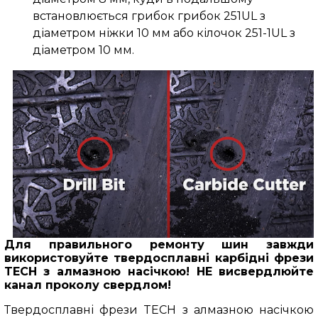
встановлюється грибок грибок 251UL з
діаметром ніжки 10 мм або кілочок 251-1UL з
діаметром 10 мм.
Для правильного ремонту шин завжди
використовуйте твердосплавні карбідні фрези
TECH з алмазною насічкою! НЕ висвердлюйте
канал проколу свердлом!
Твердосплавні фрези TECH з алмазною насічкою