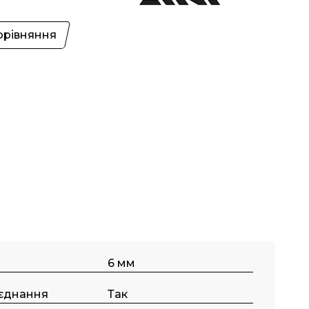
орівняння
6 мм
’єднання
Так