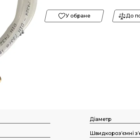
У обране
До п
Діаметр
Швидкороз’ємні з