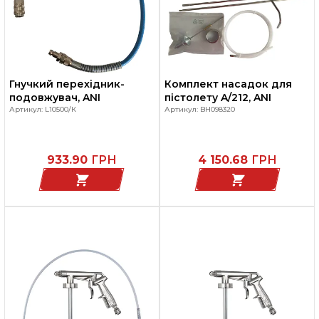
Гнучкий перехідник-
Комплект насадок для
подовжувач, ANI
пістолету A/212, ANI
Артикул: L10500/К
Артикул: BH098320
933.90
ГРН
4 150.68
ГРН