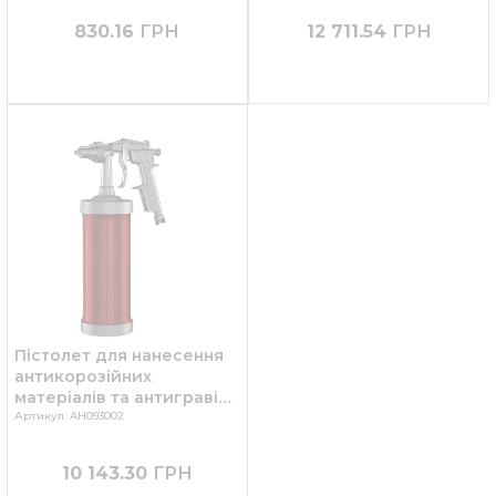
830.16
ГРН
12 711.54
ГРН
Пістолет для нанесення
антикорозійних
матеріалів та антигравію
AS/212 , ANI
Артикул: AH093002
10 143.30
ГРН