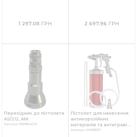
1 297.08
ГРН
2 697.96
ГРН
Перехідник до пістолета
Пістолет для нанесення
AS/212, ANI
антикорозійних
Артикул: BS098242/К
матеріалів та антигравію,
з насадками AS/212/S , ANI
Артикул: AH093007