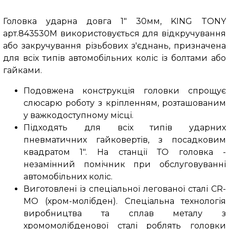
Головка ударна довга 1" 30мм, KING TONY
арт.843530M використовується для відкручування
або закручування різьбових з'єднань, призначена
для всіх типів автомобільних коліс із болтами або
гайками.
Подовжена конструкція головки спрощує
слюсарю роботу з кріпленням, розташованим
у важкодоступному місці.
Підходять для всіх типів ударних
пневматичних гайковертів, з посадковим
квадратом 1". На станції ТО головка -
незамінний помічник при обслуговуванні
автомобільних коліс.
Виготовлені із спеціальної легованої сталі CR-
MO (хром-молібден). Спеціальна технологія
виробництва та сплав металу з
хромомолібденової сталі роблять головки