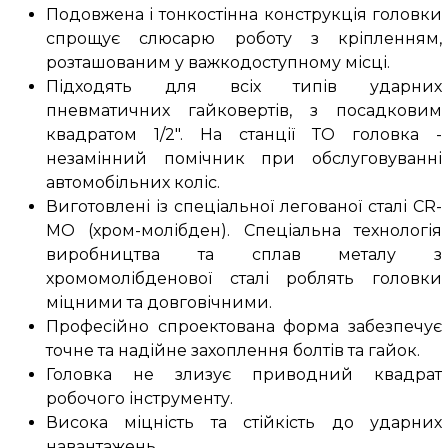
Подовжена і тонкостінна конструкція головки
спрощує слюсарю роботу з кріпленням,
розташованим у важкодоступному місці.
Підходять для всіх типів ударних
пневматичних гайковертів, з посадковим
квадратом 1/2". На станції ТО головка -
незамінний помічник при обслуговуванні
автомобільних коліс.
Виготовлені із спеціальної легованої сталі CR-
MO (хром-молібден). Спеціальна технологія
виробництва та сплав металу з
хромомолібденової сталі роблять головки
міцними та довговічними.
Професійно спроектована форма забезпечує
точне та надійне захоплення болтів та гайок.
Головка не злизує приводний квадрат
робочого інструменту.
Висока міцність та стійкість до ударних
навантажень.