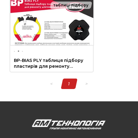
таблиці підбору
-
●
-
BP-BIAS PLY таблиця підбору
пластирів для ремонту
діагональних шин
<
1
>