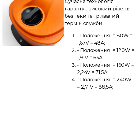
Сучасна технологія
гарантує високий рівень
безпеки та тривалий
термін служби.
- Положення = 80W =
1,67V = 48A;
- Положення = 120W =
1,91V = 63A;
- Положення = 160W =
2,24V = 71,5A;
- Положення = 240W
= 2,71V = 88,5A;