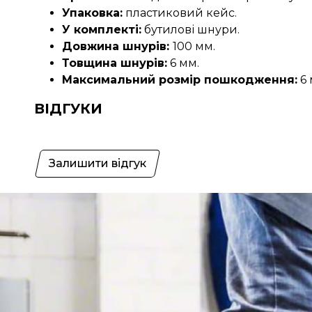
Упаковка:
пластиковий кейс.
У комплекті:
бутилові шнури.
Довжина шнурів:
100 мм.
Товщина шнурів:
6 мм.
Максимальний розмір пошкодження:
6 
ВІДГУКИ
Залишити відгук