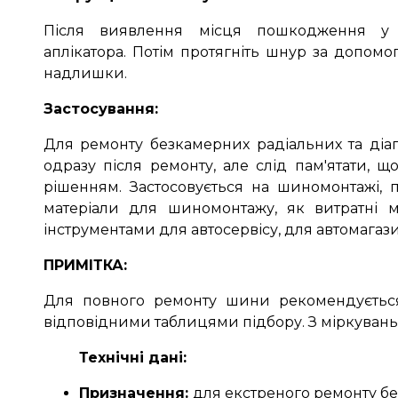
Після виявлення місця пошкодження у
аплікатора.
Потім протягніть шнур за допомог
надлишки.
Застосування:
Для ремонту безкамерних радіальних та діа
одразу після ремонту, але слід пам'ятати, 
рішенням. Застосовується на шиномонтажі, 
матеріали для шиномонтажу, як витратні м
інструментами для автосервісу, для автомагаз
ПРИМІТКА:
Для повного ремонту шини рекомендується 
відповідними таблицями підбору.
З міркуван
Технічні дані:
Призначення:
для екстреного ремонту бе