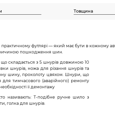
м
Товщина
практичному футлярі — який має бути в кожному автом
 причиною пошкодження шин
.
 що складається з 5 шнурів довжиною 10
авки шнурів, ножа для різання шнурів та
рну шину, проколоту цвяхом.
Шнури, що
 для тимчасового (аварійного) ремонту
еобхідності її демонтажу
то називають: Т-подібне ручне шило з
ти, голка для шнурів.