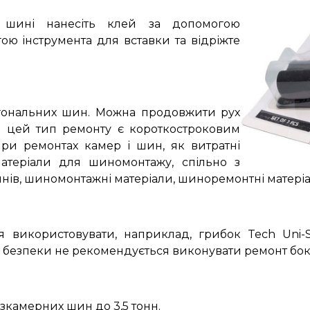
 шині нанесіть клей за допомогою
ою інструмента для вставки та відріжте
гональних шин.
Можна продовжити рух
що цей тип ремонту є короткостроковим
при ремонтах камер і шин, як витратні
атеріали для шиномонтажу, спільно з
инів, шиномонтажні матеріали, шиноремонтні матері
використовувати, наприклад, грибок Tech Uni-
ь безпеки не рекомендується виконувати ремонт бо
зкамерних шин до 3,5 тонн.