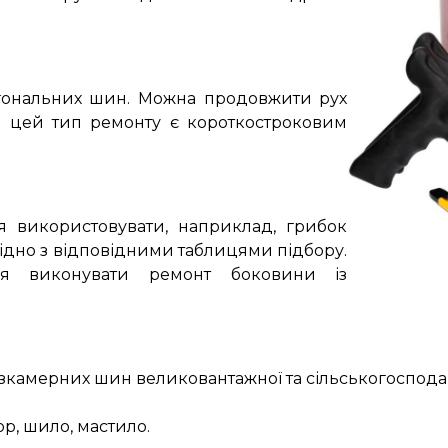
гональних шин.
Можна продовжити рух
що цей тип ремонту є короткостроковим
 використовувати, наприклад, грибок
гідно з відповідними таблицями підбору.
ся виконувати ремонт боковини із
зкамерних шин великовантажної та сільськогосподар
ор, шило, мастило.