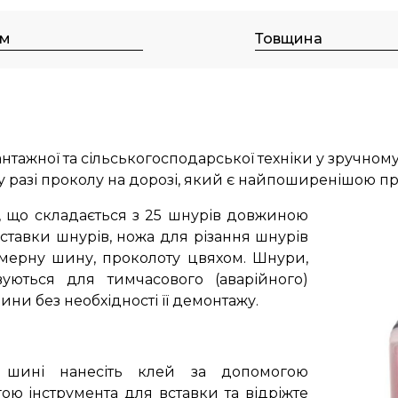
мм
Товщина
ажної та сільськогосподарської техніки у зручному
ія у разі проколу на дорозі, який є найпоширенішо
, що складається з 25 шнурів довжиною
вставки шнурів, ножа для різання шнурів
амерну шину, проколоту цвяхом.
Шнури,
уються для тимчасового (аварійного)
ни без необхідності її демонтажу.
 шині нанесіть клей за допомогою
ою інструмента для вставки та відріжте