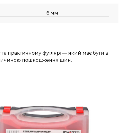
6 мм
 та практичному футлярі — який має бути в
ю причиною пошкодження шин.