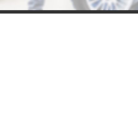
044 5014047
tech@amtech.com.ua
м.Київ, вул. Івана Дзюби 9
ПРО КОМПАНІЮ
ІНСТРУКЦІЇ
БРЕНДИ
ГАРАНТІЇ
НОВИНИ
СЕРВІС І РЕМОНТ
КОНТАКТИ