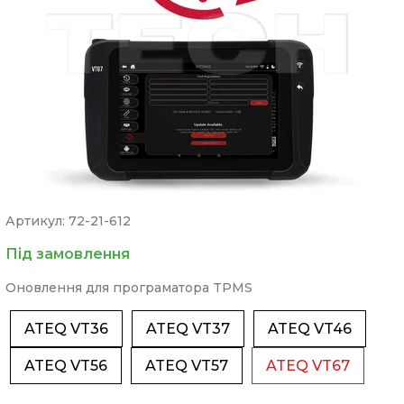
Артикул: 72-21-612
Під замовлення
Оновлення для програматора TPMS
ATEQ VT36
ATEQ VT37
ATEQ VT46
ATEQ VT56
ATEQ VT57
ATEQ VT67