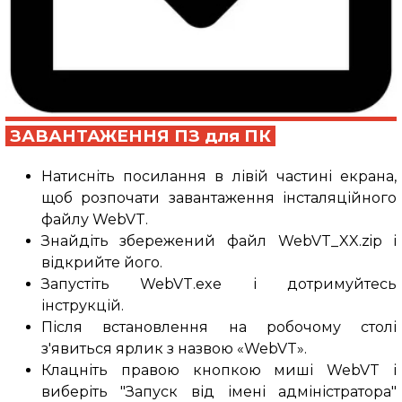
ЗАВАНТАЖЕННЯ
ПЗ для ПК
Натисніть посилання в лівій частині екрана,
щоб розпочати завантаження інсталяційного
файлу WebVT.
Знайдіть збережений файл WebVT_XX.zip і
відкрийте його.
Запустіть WebVT.exe і дотримуйтесь
інструкцій.
Після встановлення на робочому столі
з'явиться ярлик з назвою «WebVT».
Клацніть правою кнопкою миші WebVT і
виберіть "Запуск від імені адміністратора"