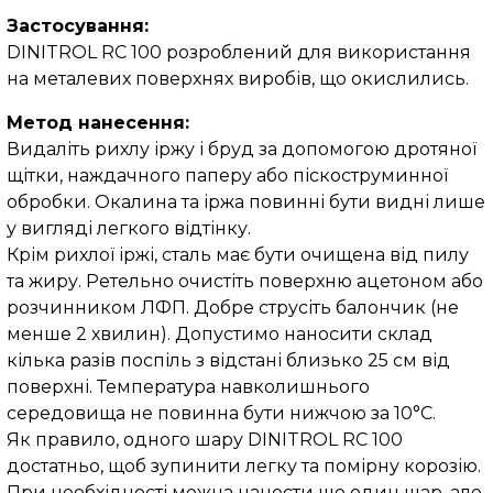
Застосування:
DINITROL RC 100 розроблений для використання
на металевих поверхнях виробів, що окислились.
Метод нанесення:
Видаліть рихлу іржу і бруд за допомогою дротяної
щітки, наждачного паперу або піскоструминної
обробки. Окалина та іржа повинні бути видні лише
у вигляді легкого відтінку.
Крім рихлої іржі, сталь має бути очищена від пилу
та жиру. Ретельно очистіть поверхню ацетоном або
розчинником ЛФП. Добре струсіть балончик (не
менше 2 хвилин). Допустимо наносити склад
кілька разів поспіль з відстані близько 25 см від
поверхні. Температура навколишнього
середовища не повинна бути нижчою за 10°C.
Як правило, одного шару DINITROL RC 100
достатньо, щоб зупинити легку та помірну корозію.
При необхідності можна нанести ще один шар, але