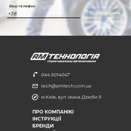
Ваш телефон
Підтвердити
+38
044 5014047
tech@amtech.com.ua
м.Київ, вул. Івана Дзюби 9
ПРО КОМПАНІЮ
ІНСТРУКЦІЇ
БРЕНДИ