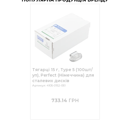
Тягарці 15 г, Type 5 (100шт/
уп), Perfect (Німеччина) для
сталевих дисків
Артикул: 4105-0152-051
733.14
ГРН