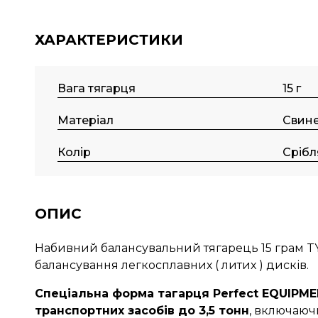
ХАРАКТЕРИСТИКИ
Вага тягарця
15 г
Матеріал
Свин
Колір
Срібл
ОПИС
Набивний балансувальний тягарець 15 грам T
балансування легкосплавних ( литих ) дисків.
Спеціальна форма тагарця Perfect EQUIPME
транспортних засобів до 3,5 тонн
, включаюч