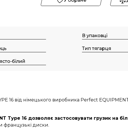
У обране
В упаковці
ець
Тип тягарця
ясто-білий
YPE 16 від німецького виробника Perfect EQUIPMEN
NT Typе 16 дозволяє застосовувати грузик на бі
и французькі диски.