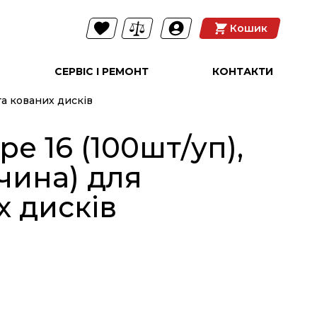
Кошик
СЕРВІС І РЕМОНТ
КОНТАКТИ
та кованих дисків
ype 16 (100шт/уп),
ччина) для
 дисків