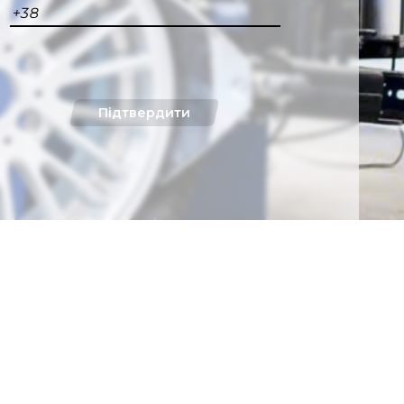
+38
Підтвердити
на розсилку
Підписатись