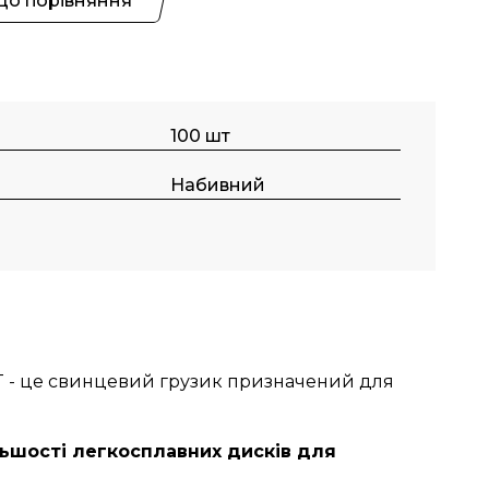
До порівняння
100 шт
Набивний
T - це свинцевий грузик призначений для
льшості легкосплавних дисків для