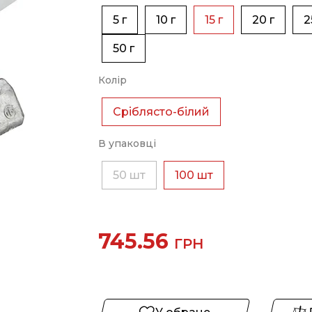
5 г
10 г
15 г
20 г
2
50 г
Колір
Сріблясто-білий
В упаковці
50 шт
100 шт
745.56
ГРН