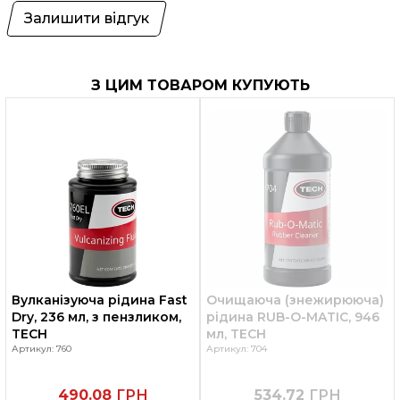
Залишити відгук
З ЦИМ ТОВАРОМ КУПУЮТЬ
Вулканізуюча рідина Fast
Очищаюча (знежирююча)
Dry, 236 мл, з пензликом,
рідина RUB-O-MATIC, 946
TECH
мл, TECH
Артикул: 760
Артикул: 704
490.08
ГРН
534.72
ГРН