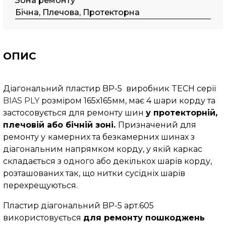
Зона ремонту
Бічна, Плечова, Протекторна
ОПИС
Діагональний пластир BP-5 виробник TECH серії
BIAS PLY
розміром 165х165мм, має 4 шари корду та
застосовується для ремонту шин
у протекторній,
плечовій або бічній зоні.
Призначений для
ремонту у
камерних та безкамерних шинах з
діагональним напрямком корду, у якій каркас
складається з одного або декількох шарів корду,
розташованих так, що нитки сусідніх шарів
перехрещуються.
Пластир діагональний BP-5 арт.605
використовується
для ремонту пошкоджень