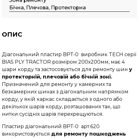
Зона ремонту
Бічна, Плечова, Протекторна
ОПИС
Діагональний пластир BPТ-0 виробник TECH серії
BIAS PLY TRACTOR
розміром 200х200мм, має 4
шари корду та застосовується для ремонту шин
у
протекторній, плечовій або бічній зоні.
Призначений для ремонту у
камерних та
безкамерних шинах з діагональним напрямком
корду, у якій каркас складається з одного або
декількох шарів корду, розташованих так, що
нитки сусідніх шарів перехрещуються.
Пластир діагональний BPТ-0 арт.620
використовується
для ремонту пошкоджень