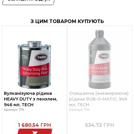
З ЦИМ ТОВАРОМ КУПУЮТЬ
Вулканізуюча рідина
Очищаюча (знежирююча)
HEAVY DUTY з пензлем,
рідина RUB-O-MATIC, 946
946 мл, TECH
мл, TECH
Артикул: 776
Артикул: 704
1 680.54
ГРН
534.72
ГРН