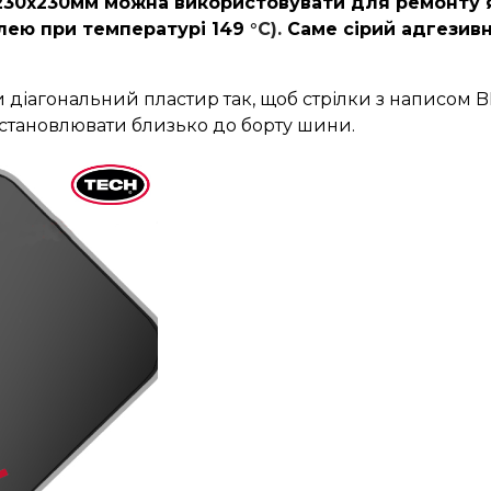
30х230мм можна використовувати для ремонту я
лею при температурі 149
°C).
Саме сірий адгезив
діагональний пластир так, щоб стрілки з написом 
встановлювати близько до борту шини.