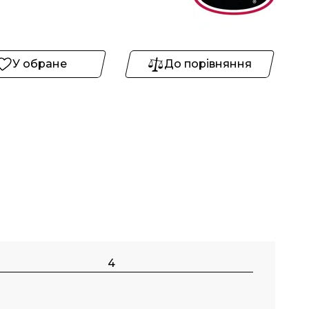
У обране
До порівняння
4