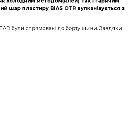
к холодним методом(клей) так і гарячим
ний шар пластиру
BIAS
OTR
вулканізується з
BEAD були спрямовані до борту шини. Завдяки