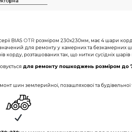
екторна
ерії
BIAS
OTR
розміром 230х230мм, має 4 шари корд
начений для ремонту у
камерних та безкамерних ш
ів корду, розташованих так, що нитки сусідніх шарі
товується
для ремонту пошкоджень розміром до 7
онт шин землерийної, позашляхової та будівельної 