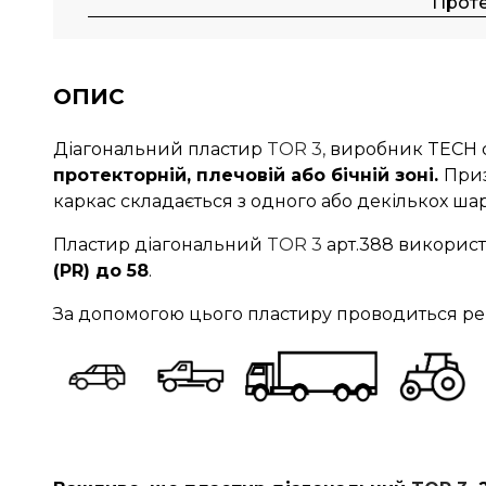
Прот
ОПИС
Діагональний пластир
TOR 3,
виробник TECH с
протекторній, плечовій або бічній зоні.
Приз
каркас складається з одного або декількох шар
Пластир діагональний
TOR 3
арт.388 викорис
(PR) до 58
.
За допомогою цього пластиру проводиться рем