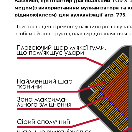
Важливо, що пластир діагональний
TOR 3
2
медом(з використанням вулканізатора та к
рідиною(клеєм) для вулканізації атр. 775.
При проведенні ремонту важливо розташувати 
особливій конструкції, пластир дозволяється 