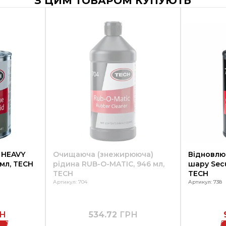
З ЦИМ ТОВАРОМ КУПУЮТЬ
 HEAVY
Очищаюча (знежирююча)
Відновлю
нзлем, 946 мл, TECH
рідина RUB-O-MATIC, 946 мл,
шару Secu
TECH
TECH
Артикул: 704
Артикул: 738
Н
534.72
ГРН