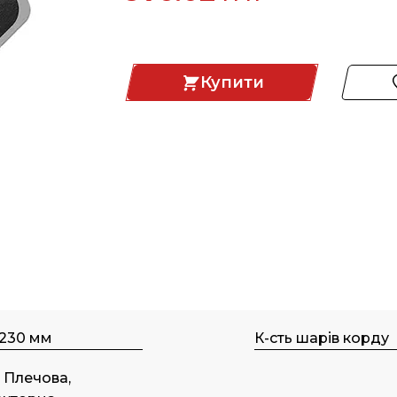
Купити
 230 мм
К-сть шарів корду
, Плечова,