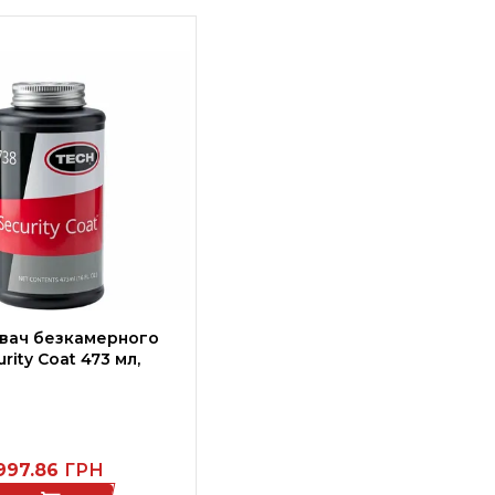
вач безкамерного
rity Coat 473 мл,
997.86
ГРН