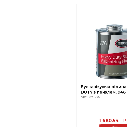
Вулканізуюча рідина
DUTY з пе
Артикул: 776
1 680.54
ГР