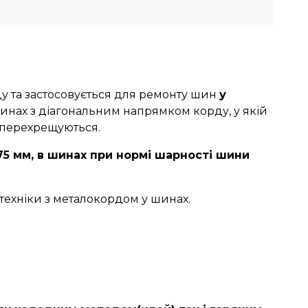
у та застосовується для ремонту шин
у
инах з діагональним напрямком корду, у якій
в перехрещуються.
5 мм, в шинах при нормі шарності шини
техніки з металокордом у шинах.