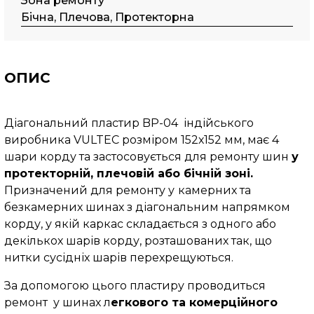
Зона ремонту
Бічна, Плечова, Протекторна
ОПИС
Діагональний пластир BP-04 індійського
виробника VULTEC розміром 152х152 мм, має 4
шари корду та застосовується для ремонту шин
у
протекторній, плечовій або бічній зоні.
Призначений для ремонту у
камерних та
безкамерних шинах з діагональним напрямком
корду, у якій каркас складається з одного або
декількох шарів корду, розташованих так, що
нитки сусідніх шарів перехрещуються.
За допомогою цього пластиру проводиться
ремонт у шинах л
егкового та комерційного