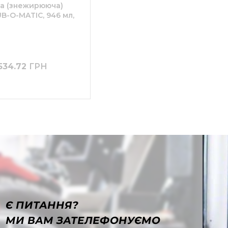
а (знежирююча)
B-O-MATIC, 946 мл,
534.72
ГРН
Є ПИТАННЯ?
МИ ВАМ ЗАТЕЛЕФОНУЄМО