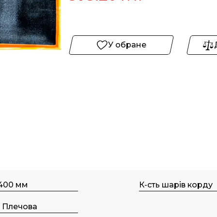
У обране
 400 мм
К-сть шарів корду
, Плечова