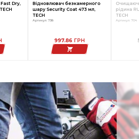
Fast Dry,
Відновлювач безкамерного
Очищаюч
 TECH
шару Security Coat 473 мл,
рідина RU
TECH
TECH
Артикул: 738
Артикул: 704
Н
997.86
ГРН