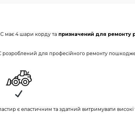
EC має 4 шари корду
та
призначений для ремонту ра
C розроблений для професійного ремонту пошкодже
ластир є еластичним та здатний витримувати високі