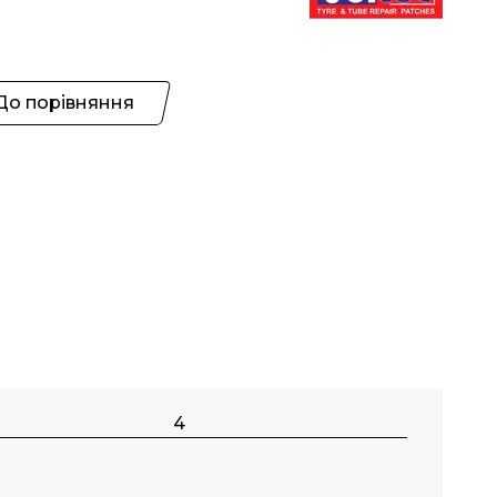
До порівняння
4