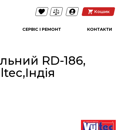
Кошик
СЕРВІС І РЕМОНТ
КОНТАКТИ
льний RD-186,
tec,Індія