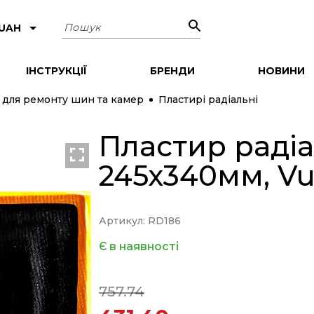
Пошук
 UAH
ІНСТРУКЦІЇ
БРЕНДИ
НОВИНИ
 для ремонту шин та камер
Пластирі радіальні
Пластир радіа
245х340мм, Vul
Артикул: RD186
Є в наявності
757.74