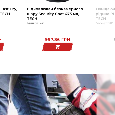
Fast Dry,
Відновлювач безкамерного
Очищаюч
 TECH
шару Security Coat 473 мл,
рідина RU
TECH
TECH
Артикул: 738
Артикул: 704
Н
997.86
ГРН