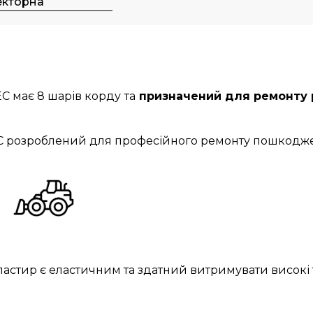
екторна
C має 8 шарів корду
та
призначений для ремонту р
C розроблений для професійного ремонту пошкодже
ластир є еластичним та здатний витримувати високі