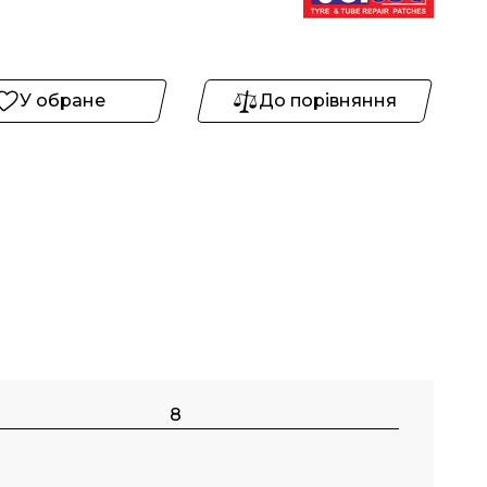
У обране
До порівняння
8