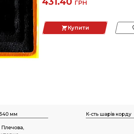
431.40
ГРН
Купити
 340 мм
К-сть шарів корду
, Плечова,