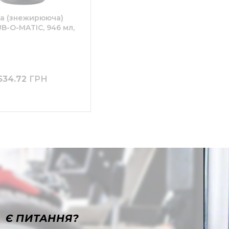
а (знежирююча)
B-O-MATIC, 946 мл,
534.72
ГРН
Є ПИТАННЯ?