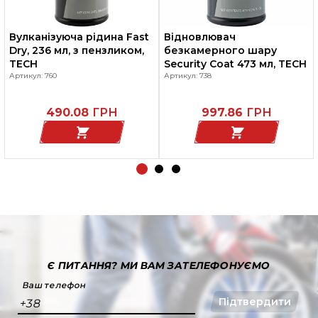
Вулканізуюча рідина Fast
Відновлювач
Dry, 236 мл, з пензликом,
безкамерного шару
TECH
Security Coat 473 мл, TECH
Артикул: 760
Артикул: 738
490.08
ГРН
997.86
ГРН
Є ПИТАННЯ?
МИ ВАМ ЗАТЕЛЕФОНУЄМО
Ваш телефон
Підтвердити
+38