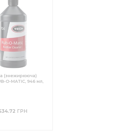
а (знежирююча)
B-O-MATIC, 946 мл,
534.72
ГРН