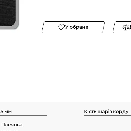
У обране
65 мм
К-сть шарів корду
, Плечова,