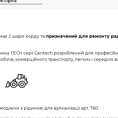
екторна
має 2 шари корду
та
призначений для ремонту рад
бника TECH серії Centech розроблений для професій
ілів, комерційного транспорту, легких і середніх ва
модіючи з рідиною для вулканізації арт. 760.