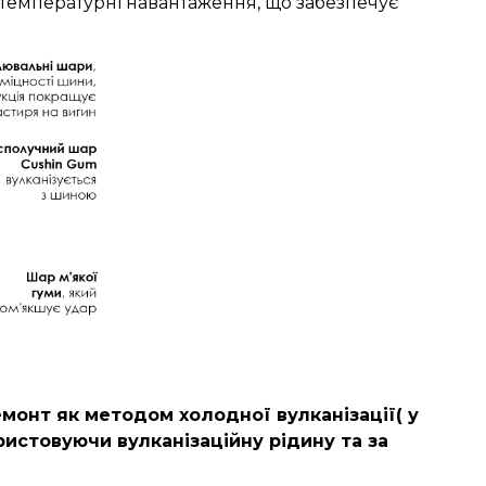
 температурні навантаження, що забезпечує
монт як методом холодної вулканізації( у
ористовуючи вулканізаційну рідину та за