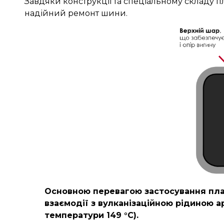
Завдяки конструкції та спеціальному складу п
надійний ремонт шини.
Основною перевагою застосування плас
взаємодії з вулканізаційною рідиною ар
температури 149 °C).