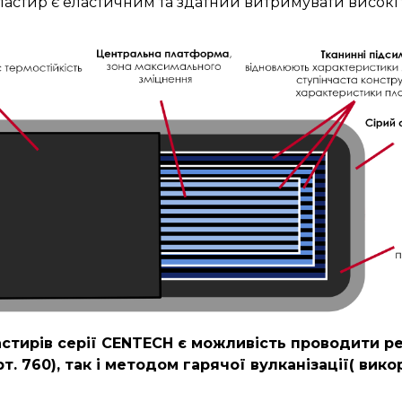
ластир є еластичним та здатний витримувати високі
тирів серії CENTECH є можливість проводити ре
т. 760), так і методом гарячої вулканізації( вик