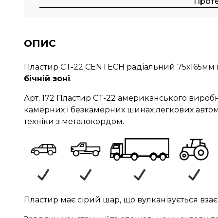
Прот
ОПИС
Пластир CT-
22
CENTECH радіальний 75х165мм 
бічній зоні
.
Арт. 172 Пластир CT-22 американського виро
камерних і безкамерних шинах легкових автомоб
техніки з металокордом.
Пластир має сірий шар, що вулканізується взає