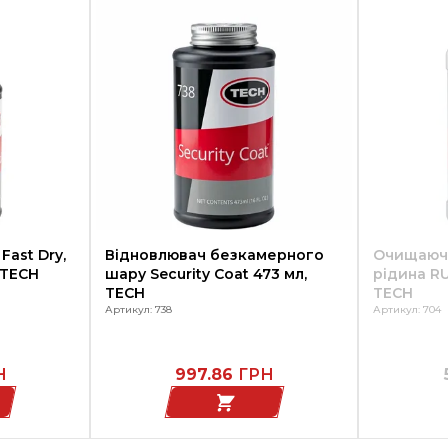
Fast Dry,
Відновлювач безкамерного
Очищаюч
 TECH
шару Security Coat 473 мл,
рідина RU
TECH
TECH
Артикул: 738
Артикул: 704
Н
997.86
ГРН