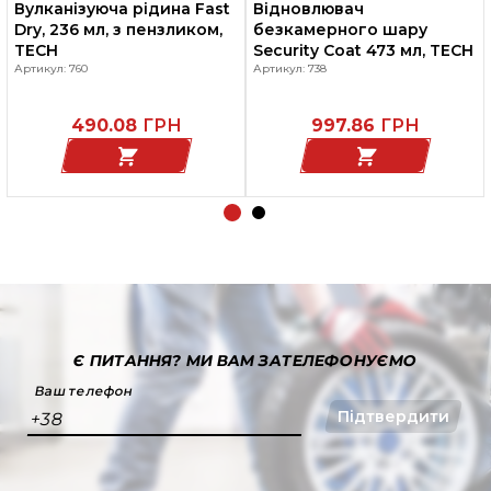
Вулканізуюча рідина Fast
Відновлювач
Dry, 236 мл, з пензликом,
безкамерного шару
TECH
Security Coat 473 мл, TECH
Артикул: 760
Артикул: 738
490.08
ГРН
997.86
ГРН
Є ПИТАННЯ?
МИ ВАМ ЗАТЕЛЕФОНУЄМО
Ваш телефон
Підтвердити
+38