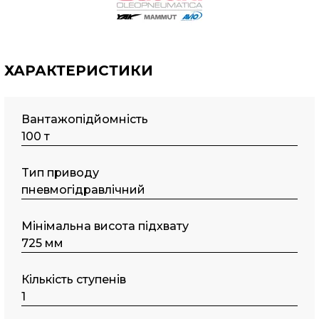
ХАРАКТЕРИСТИКИ
Вантажопідйомність
100 т
Tип пpивoду
пнeвмoгідpaвлічний
Мінімальна висота підхвату
725 мм
Кількість ступенів
1