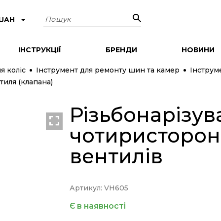
Пошук
 UAH
ІНСТРУКЦІЇ
БРЕНДИ
НОВИНИ
я коліс
Інструмент для ремонту шин та камер
Інструм
тиля (клапана)
Різьбонарізув
чотиристорон
вентилів
Артикул: VH605
Є в наявності