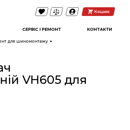
Кошик
СЕРВІС І РЕМОНТ
КОНТАКТИ
ент для шиномонтажу
ач
ній VH605 для