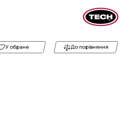
У обране
До порівняння