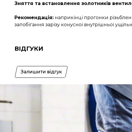
Зняття та встановлення золотників вентил
Рекомендація:
наприкінці прогонки різьбленн
запобігання зарізу конусної внутрішньої ущіл
ВІДГУКИ
Залишити відгук