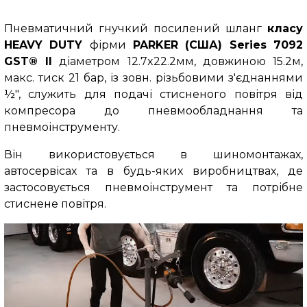
Пневматичний гнучкий посилений шланг
класу
HEAVY DUTY
фірми
PARKER (США) Series 7092
GST® II
діаметром 12.7x22.2мм, довжиною 15.2м,
макс. тиск 21 бар, із зовн. різьбовими з'єднаннями
½", служить для подачі стисненого повітря від
компресора до пневмообладнання та
пневмоінструменту.
Він використовується в шиномонтажах,
автосервісах та в будь-яких виробництвах, де
застосовується пневмоінструмент та потрібне
стиснене повітря.