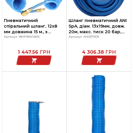
Пневматичний
Шланг пневматичний ANI
спіральний шланг, 12x8
SpA, діам. 13x19мм, довж.
мм довжина 15 м., з
20м, макс. тиск 20 бар,
швидкороз'ємним
Артикул: INVPNW12815
зовн. різьбові з'єднання
Артикул: AH0379109
з'єднанням, INVENTO
½"
1 447.56
ГРН
4 306.38
ГРН