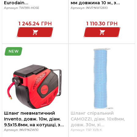
Eurodain
мм довжина 10 м., з
1975/1991/2014/2015
Артикул: TW1991-HOSE
швидкороз'ємним
Артикул: INVPNW12810
з'єднанням, INVENTO
1 245.24
ГРН
1 110.30
ГРН
NEW
Шланг пневматичний
Шланг спіральний
Invento, довж. 10м, діам.
CAMOZZI, діам. 10x8мм,
9.5x15.8мм, на котушці, з
довж. 30м, зі
автопідмоткоюу в
Артикул: INVPNZW10
швидкороз'ємним
Артикул: TSP 10/8 К
пластиковому кейсі
з'єднанням