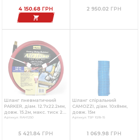
4 150.68
ГРН
2 950.02
ГРН
Шланг пневматичний
Шланг спіральний
PARKER, діам. 12.7x22.2мм,
CAMOZZI, діам. 10x8мм,
довж. 15.2м, макс. тиск 21
довж. 15м
бар, зовн. різьбові
Артикул: RAH1250
Артикул: TSP 10/8-15
з'єднання ½"
5 421.84
ГРН
1 069.98
ГРН