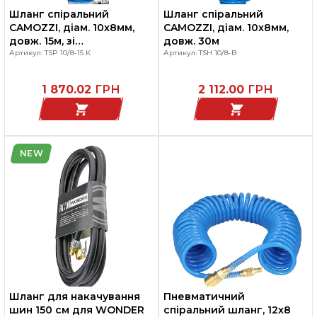
Шланг спіральний
Шланг спіральний
CAMOZZI, діам. 10x8мм,
CAMOZZI, діам. 10x8мм,
довж. 15м, зі
довж. 30м
швидкороз'ємним
Артикул: TSP 10/8-15 K
Артикул: TSH 10/8-B
з'єднанням
1 870.02
ГРН
2 112.00
ГРН
NEW
Шланг для накачування
Пневматичний
шин 150 см для WONDER
спіральний шланг, 12x8