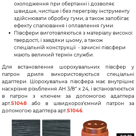
охолодження при обертанні і дозволяє
швидше, чистіше і без перегріву інструменту
здійснювати обробку гуми, а також запобігає
ефекту спалювання і оплавлення гуми.
Півсфери виготовляються з матеріалу високої
твердості, і завдяки цьому, а також
спеціальній конструкції - зачисні півсфери
мають великий термін служби.
Для встановлення шорохувальних півсфер у
патрон дриля використовуються спеціальні
адаптери. Шорохувальна півсфера
має внутрішнє
наскрізне різьблення
AH 3/8" x 24,
і встановлюється
в патрон з ключем за допомогою адаптера
арт.
S1048
або в швидкороз'ємний патрон за
допомогою адаптера арт.
S1046
.