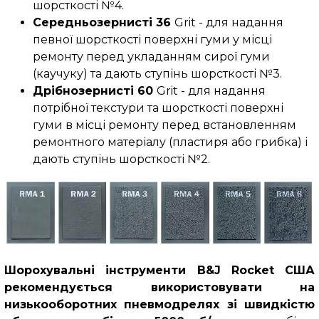
шорсткості №4.
Середньозернисті 36
Grit - для надання
певної шорсткості поверхні гуми у місці
ремонту перед укладанням сирої гуми
(каучуку) та дають ступінь шорсткості №3.
Дрібнозернисті 60
Grit - для надання
потрібної текстури та шорсткості поверхні
гуми в місці ремонту перед встановленням
ремонтного матеріалу (пластиря або грибка) і
дають ступінь шорсткості №2.
Шорохувальні інструменти B&J Rocket США
рекомендується використовувати на
низькооборотних пневмодрелях зі швидкістю