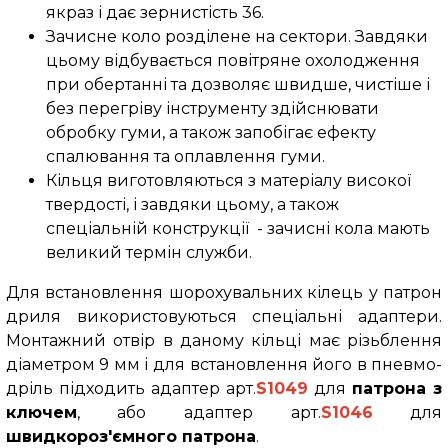
якраз і дає зернистість 36.
Зачисне коло розділене на сектори. Завдяки
цьому відбувається повітряне охолодження
при обертанні та дозволяє швидше, чистіше і
без перегріву інструменту здійснювати
обробку гуми, а також запобігає ефекту
спалювання та оплавлення гуми.
Кільця виготовляються з матеріалу високої
твердості, і завдяки цьому, а також
спеціальній конструкції - зачисні кола мають
великий термін служби.
Для встановлення шорохувальних кілець у патрон
дриля використовуються спеціальні адаптери.
Монтажний отвір в даному кільці має різьблення
діаметром 9 мм і для встановлення його в пневмо-
дріль підходить адаптер арт.
S1049
для
патрона з
ключем
, або адаптер арт.
S1046
для
швидкороз'ємного патрона
.