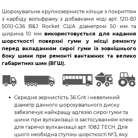
Шорохувальне крупнозернисте кільце з покриттям
з карбіду вольфраму з добавками міді арт. 120-BJ
5010-G36 B&J Rocket США діаметром 50 мм та
ширина 10 мм
використовується для надання
шорсткості поверхні гуми у місці ремонту
перед вкладанням сирої гуми із зовнішнього
боку шини при ремонті вантажних та велико
габаритних шин (ВГШ).
Середня зернистість 36 Grit і невеликий
діаметр данного шорохувального диску
забезпечує найкращу адгезію сирої гуми та
шини при вулканізації із застосуванням клею
для гарячої вулканізації арт. 1082 TECH. Для
цього необхідна ступінь шорсткості №3, яку