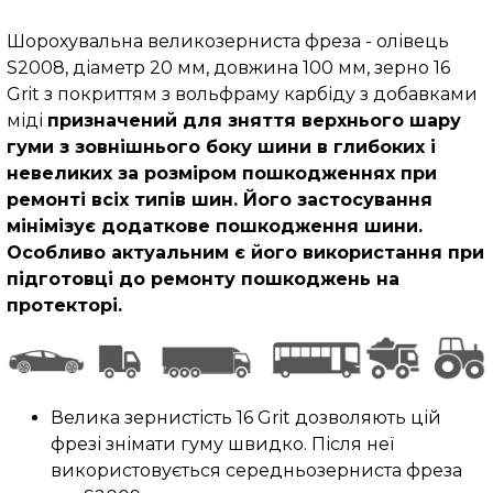
Шорохувальна великозерниста фреза - олівець
S2008, діаметр 20 мм, довжина 100 мм, зерно 16
Grit з покриттям з вольфраму карбіду з добавками
міді
призначений для зняття верхнього шару
гуми з зовнішнього боку шини в глибоких і
невеликих за розміром пошкодженнях при
ремонті всіх типів шин. Його застосування
мінімізує додаткове пошкодження шини.
Особливо актуальним є його використання при
підготовці до ремонту пошкоджень на
протекторі.
Велика зернистість 16 Grit дозволяють цій
фрезі знімати гуму швидко. Після неї
використовується середньозерниста фреза