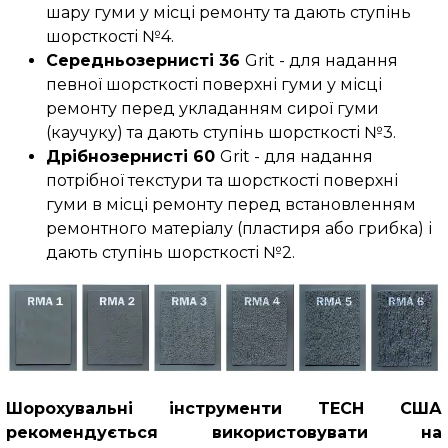
шару гуми у місці ремонту та дають ступінь
шорсткості №4.
Середньозернисті 36
Grit - для надання
певної шорсткості поверхні гуми у місці
ремонту перед укладанням сирої гуми
(каучуку) та дають ступінь шорсткості №3.
Дрібнозернисті 60
Grit - для надання
потрібної текстури та шорсткості поверхні
гуми в місці ремонту перед встановленням
ремонтного матеріалу (пластиря або грибка) і
дають ступінь шорсткості №2.
Шорохувальні інструменти TECH США
рекомендується використовувати на