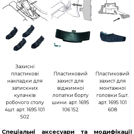
Захисні
пластикові
Пластиковий
Пластиковий
накладки для
захист для
захист для
затискних
віджимної
монтажної
кулачків
лопатки борту
головки 5шт.
робочого столу
шини. арт. 1695
арт. 1695 101
4шт. арт. 1695 101
106 152
608
502
Спеціальні аксесуари та модифікації