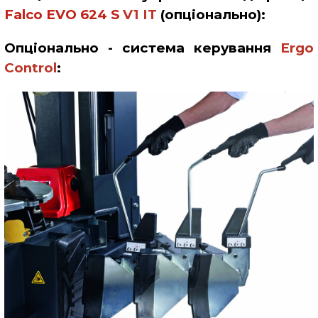
Falco
EVO 624
S
V1
IT
(опціонально)
:
Опціонально - система керування
Ergo
Control
: