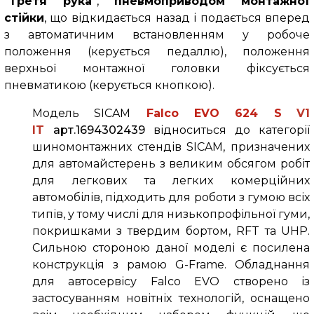
"Третя рука"
,
пневмоприводом монтажної
стійки
, що відкидається назад і подається вперед
з автоматичним встановленням у робоче
положення (керується педаллю), положення
верхньої монтажної головки фіксується
пневматикою (керується кнопкою).
Модель SICAM
Falco
EVO 624
S
V1
IT
арт.1694302439
відноситься до категорії
шиномонтажних стендів SICAM, призначених
для автомайстерень з великим обсягом робіт
для легкових та легких комерційних
автомобілів, підходить для роботи з гумою всіх
типів, у тому числі для низькопрофільної гуми,
покришками з твердим бортом, RFT та UHP.
Сильною стороною даної моделі є посилена
конструкція з рамою G-Frame. Обладнання
для автосервісу
Falco
EVO
створено із
застосуванням новітніх технологій, оснащено