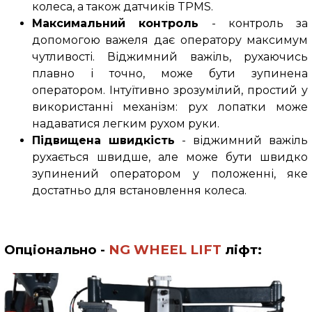
колеса, а також датчиків TPMS.
Максимальний контроль
- контроль за
допомогою важеля дає оператору максимум
чутливості. Віджимний важіль, рухаючись
плавно і точно, може бути зупинена
оператором. Інтуїтивно зрозумілий, простий у
використанні механізм: рух лопатки може
надаватися легким рухом руки.
Підвищена швидкість
- віджимний важіль
рухається швидше, але може бути швидко
зупинений оператором у положенні, яке
достатньо для встановлення колеса.
Опціонально -
NG WHEEL LIFT
ліфт
: