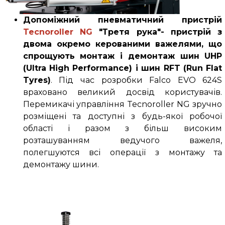
Допоміжний пневматичний пристрій
Tecnoroller NG
"Третя рука"- пристрій з
двома окремо керованими важелями, що
спрощують монтаж і демонтаж шин UHP
(Ultra High Performance) і шин RFT (Run Flat
Tyres)
. Під час розробки
Falco
EVO 624
S
враховано великий досвід користувачів.
Перемикачі управління
Tecnoroller NG
зручно
розміщені та доступні з будь-якої робочої
області і разом з більш високим
розташуванням ведучого важеля,
полегшуются всі операції з монтажу та
демонтажу шини.