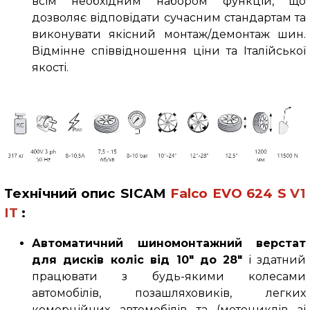
всім необхідним набором функцій, що
дозволяє відповідати сучасним стандартам та
виконувати якісний монтаж/демонтаж шин.
Відмінне співвідношення ціни та Італійської
якості.
Технічний опис
SICAM
Falco
EVO 624
S
V1
IT
:
Автоматичний шиномонтажний верстат
для дисків коліс від 10" до 28"
і здатний
працювати з будь-якими колесами
автомобілів, позашляховиків, легких
комерційних автомобілів та (
мотоциклів зі