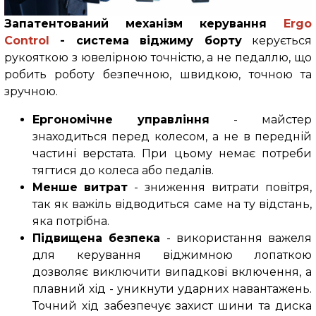
Запатентований механізм керування
Ergo
Control
- система віджиму борту
керується
рукояткою з ювелірною точністю, а не педаллю, що
робить роботу безпечною, швидкою, точною та
зручною.
Ергономічне управління
- майстер
знаходиться перед колесом, а не в передній
частині верстата. При цьому немає потреби
тягтися до колеса або педалів.
Менше витрат
- зниження витрати повітря,
так як важіль відводиться саме на ту відстань,
яка потрібна.
Підвищена безпека
- використання важеля
для керування віджимною лопаткою
дозволяє виключити випадкові включення, а
плавний хід - уникнути ударних навантажень.
Точний хід забезпечує захист шини та диска