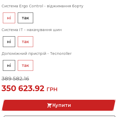
Система Ergo Control - віджимання борту
ні
так
Система IT - накачування шин
ні
так
Допоміжний пристрій - Tecnoroller
ні
так
389 582.16
350 623.92
ГРН
Купити