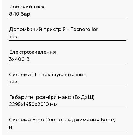
Робочий тиск
8-10 бар
Допоміжний пристрій - Tecnoroller
так
Електроживлення
3х400 В
Система IT - накачування шин
так
Габаритні розміри макс. (ВxДxШ)
2295х1450х2010 мм
Система Ergo Control - віджимання борту
ні