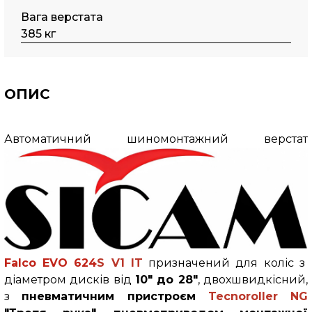
Вага верстата
385 кг
ОПИС
Автоматичний шиномонтажний верстат
Falco
EVO 624
S V1 IT
призначений для коліс з
діаметром дисків від
10" до 28"
, двохшвидкісний,
з
пневматичним пристроєм
Tecnoroller NG