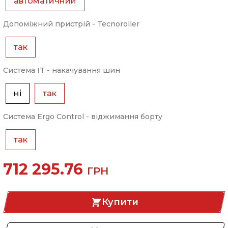
автоматичний
Допоміжний пристрій - Tecnoroller
так
Система IT - накачування шин
ні
так
Система Ergo Control - віджимання борту
так
712 295.76
ГРН
Купити