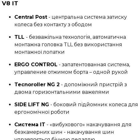
V8 IT
Central Post
- центральна система затиску
колеса без контакту з ободом
TLL
- безважільна технологія, автоматична
монтажна головка TLL без використання
монтажної лопатки
ERGO CONTROL
-
запатентованная система,
управление отжимом борта – одной рукой
Tecnoroller NG 2
- допоміжний пристрій з
двома горизонтальними важелями
SIDE LIFT NG
- боковий підйомник колеса для
ергономічної роботи
Система IT
- «вибухового» накачування для
безкамерних шин - накачування шин
управляється бічною педаллю