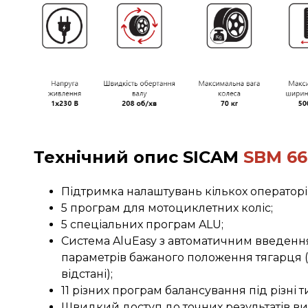
Технічний опис
SICAM
SBM 66
Підтримка налаштувань кількох операторі
5 програм для мотоциклетних коліс;
5 спеціальних програм ALU;
Система AluEasy з автоматичним введен
параметрів бажаного положення тягарця (
відстані);
11 різних програм балансування під різні т
Швидкий доступ до точних результатів в