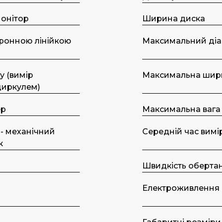
онітор
Шиpинa диcкa
ронною лінійкою
Максимальний діа
у (вимір
Максимальна шир
циркулем)
ер
Максимальна вага
 - механічний
Середній час вимі
к
Швидкість оберта
Електроживлення