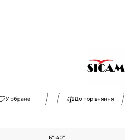
У обране
До порівняння
6"-40"