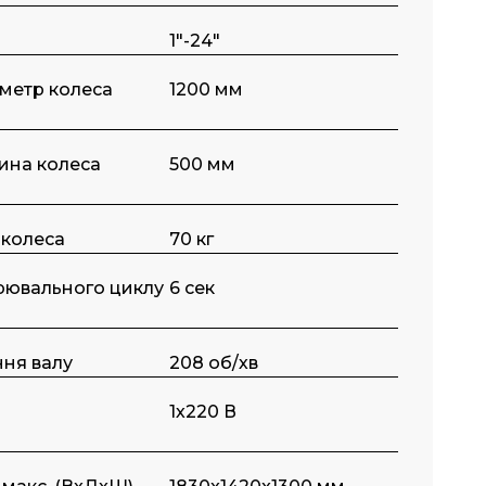
1"-24"
метр колеса
1200 мм
ина колеса
500 мм
 колеса
70 кг
рювального циклу
6 сек
ння валу
208 об/хв
1х220 В