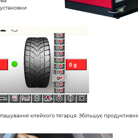
ова
 установки
зташування клейкого тягарця. Збільшує продуктивніс