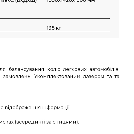
 макс. (ВxДxШ)
1830x1420x1300 мм
138 кг
 балансування коліс легкових автомобілів,
м замовлень. Укомплектований лазером та та
ле відображення інформації.
сках (всередині і за спицями).