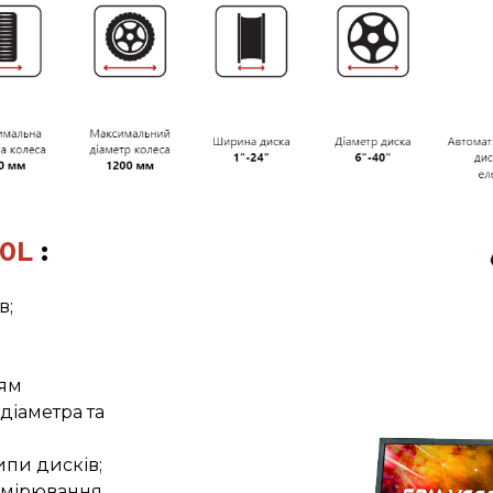
0L
:
в;
ням
діаметра та
ипи дисків;
имірювання