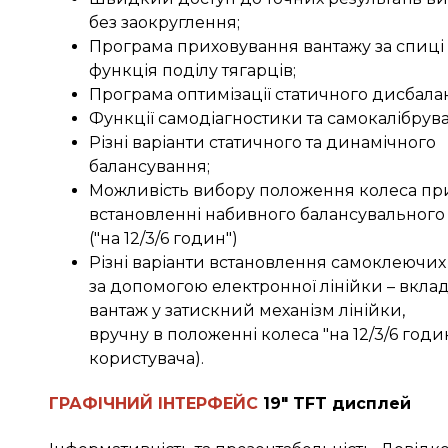
без заокруглення;
Програма приховування вантажу за спиці 
функція поділу тягарців;
Програма оптимізації статичного дисбалан
Функції самодіагностики та самокалібрув
Різні варіанти статичного та динамічного
балансування;
Можливість вибору положення колеса пр
встановленні набивного балансувального
("на 12/3/6 годин")
Різні варіанти встановлення самоклеючих 
за допомогою електронної лінійки – вкл
вантаж у затискний механізм лінійки,
вручну в положенні колеса "на 12/3/6 годин
користувача).
ГРАФІЧНИЙ ІНТЕРФЕЙС
19" TFT дисплей