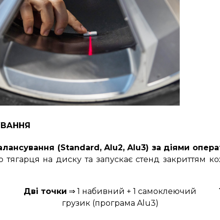
ВАННЯ
ансування (Standard, Alu2, Alu3) за діями опер
о тягарця на диску та запускає стенд закриттям к
Дві точки
⇒ 1 набивний + 1 самоклеючий
грузик (програма Alu3)