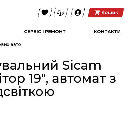
Кошик
СЕРВІС І РЕМОНТ
КОНТАКТИ
ових авто
увальний Sicam
ор 19", автомат з
дсвіткою