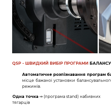
QSP - ШВИДКИЙ ВИБІР ПРОГРАМИ
БАЛАНСУ
Автоматичне розпізнавання програм бал
місце бажаної установки балансувальног
режимів.
Одна точка
⇒ (програма stand) набивних
тягарців