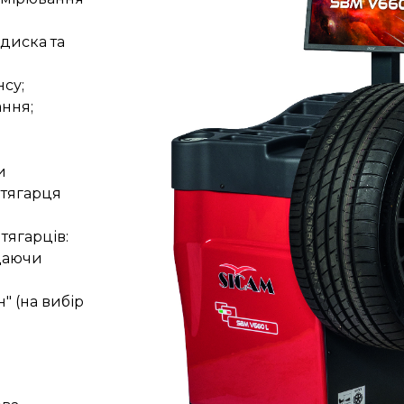
диска та
су;
ання;
и
 тягарця
тягарців:
адаючи
" (на вибір