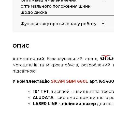
Оптимізація - визначення
Ні
оптимального положення шини
щодо диска
Функція звіту про виконану роботу
Ні
ОПИС
Автоматичний балансувальний стенд
мотоциклів та мікроавтобусів, розроблений
підсвіткою.
У комплектацію
SICAM
SBM 660L
арт.169430
19" TFT
дисплей - швидкий та простий
ALUDATA
-
система автоматичного р
LASER LINE
- лінійний лазер
для пози