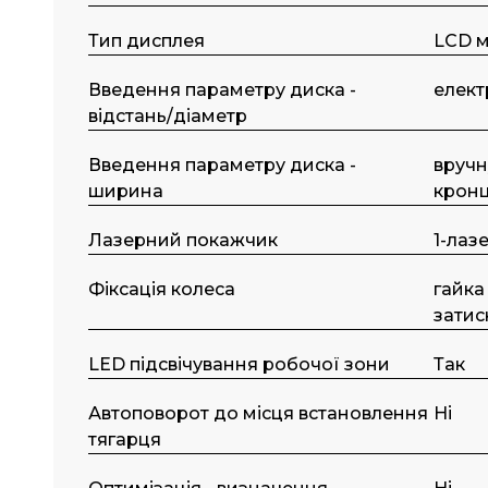
Тип дисплея
LCD м
Введення параметру диска -
елект
відстань/діаметр
Введення параметру диска -
вручн
ширина
крон
Лазерний покажчик
1-лаз
Фіксація колеса
гайка
затис
LED підсвічування робочої зони
Так
Автоповорот до місця встановлення
Ні
тягарця