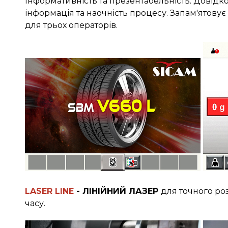
Інформативність та презентабельність. Довідк
інформація та наочність процесу. Запам'ятовує
для трьох операторів.
LASER LINE
- ЛІНІЙНИЙ ЛАЗЕР
для точного ро
часу.