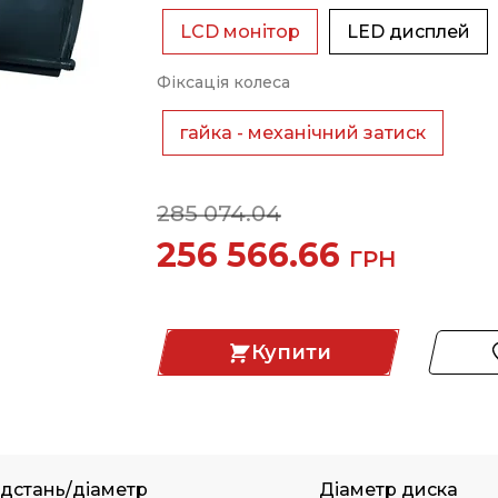
LCD монітор
LED дисплей
Фіксація колеса
гайка - механічний затиск
285 074.04
256 566.66
ГРН
Купити
відстань/діаметр
Діаметр диска