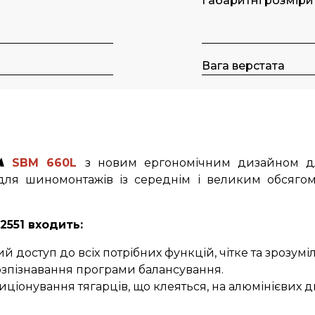
Габаритні розміри
Вага верстата
SBM 660L
з новим ергономічним дизайном для
 для шиномонтажів із середнім і великим обсяго
2551 входить:
 доступ до всіх потрібних функцій, чітке та зрозумі
озпізнавання програми балансування.
ціонування тягарців, що клеяться, на алюмінієвих ди