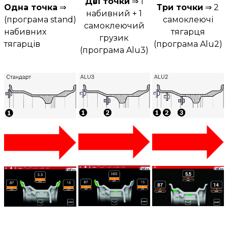
Дві точки
⇒ 1
Одна точка
⇒
Три точки
⇒ 2
набивний + 1
(програма stand)
самоклеючі
самоклеючий
набивних
тягарця
грузик
тягарців
(програма Alu2)
(програма Alu3)