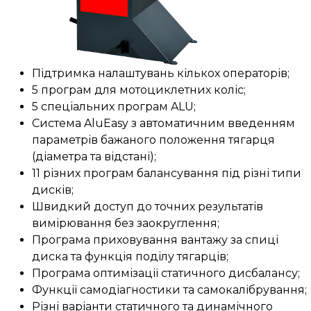
Підтримка налаштувань кількох операторів;
5 програм для мотоциклетних коліс;
5 спеціальних програм ALU;
Система AluEasy з автоматичним введенням
параметрів бажаного положення тягарця
(діаметра та відстані);
11 різних програм балансування під різні типи
дисків;
Швидкий доступ до точних результатів
вимірювання без заокруглення;
Програма приховування вантажу за спиці
диска та функція поділу тягарців;
Програма оптимізації статичного дисбалансу;
Функції самодіагностики та самокалібрування;
Різні варіанти статичного та динамічного