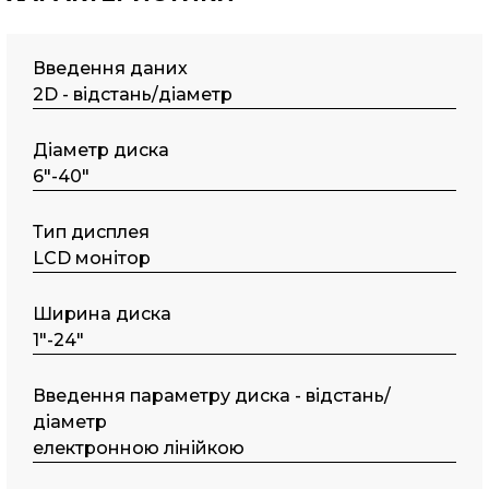
Введення даних
2D - відстань/діаметр
Діаметр диска
6"-40"
Тип дисплея
LCD монітор
Шиpинa диcкa
1"-24"
Введення параметру диска - відстань/
діаметр
електронною лінійкою