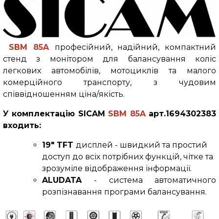
SBM 85A
професійний, надійний, компактний
стенд з монітором для балансування коліс
легкових автомобілів, мотоциклів та малого
комерційного транспорту, з чудовим
співвідношенням ціна/якість.
У комплектацію
SICAM
SBM 85
A
арт.1694302383
входить:
19" TFT
дисплей - швидкий та простий
доступ до всіх потрібних функцій, чітке та
зрозуміле відображення інформації.
ALUDATA
-
система автоматичного
розпізнавання програми балансування.