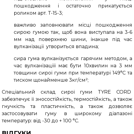
пошкодження і остаточно прикатується
роликом арт. T-15-3;
важливо заповнювати місці пошкодження
сирою гумою так, щоб вона виступала на 3-6
мм над поверхнею шини, інакше під час
вулканізації утвориться впадина;
сира гума вулканізується гарячим методом, а
час вулканізаціїї має бути 10хвилин на 3 мм
товщини сирої гуми при температурі 149°С та
тиском щонайменше 3кг/см²;
Спеціальний склад сирої гуми TYRE CORD
забезпечує її зносостійкість, термостійкість, а також
гнучкість та пластичність, а також дозволяє
застосовувати гуму в широкому діапазоні
температур: від -30 до + 100 °С.
ВІДГУКИ