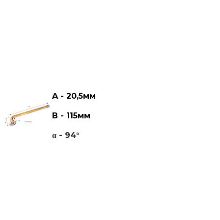
A - 20,5мм
B - 115мм
α - 94°