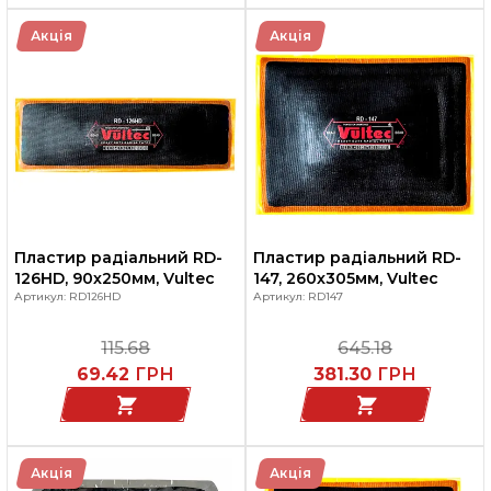
Акція
Акція
Пластир радіальний RD-
Пластир радіальний RD-
126HD, 90х250мм, Vultec
147, 260х305мм, Vultec
Артикул: RD126HD
Артикул: RD147
115.68
645.18
69.42
ГРН
381.30
ГРН
Акція
Акція