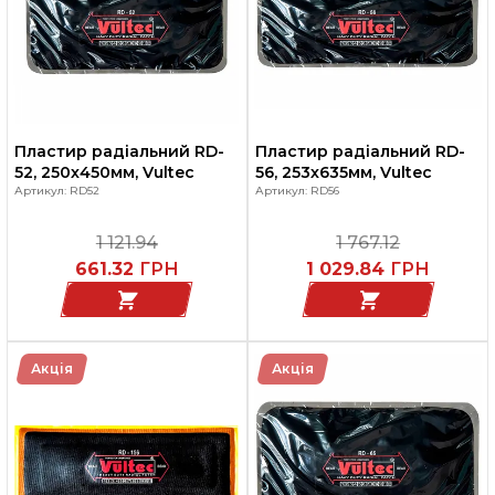
Пластир радіальний RD-
Пластир радіальний RD-
52, 250х450мм, Vultec
56, 253х635мм, Vultec
Артикул: RD52
Артикул: RD56
1 121.94
1 767.12
661.32
ГРН
1 029.84
ГРН
Акція
Акція