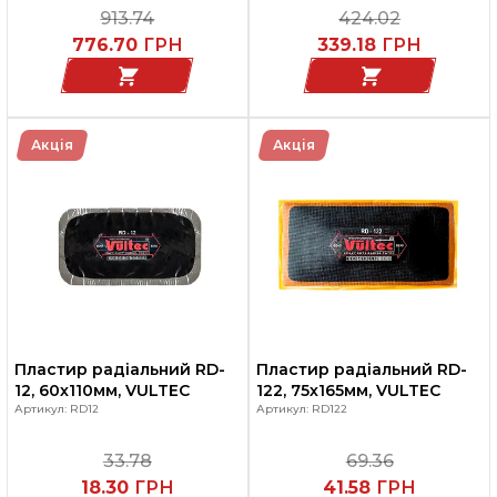
913.74
424.02
776.70
ГРН
339.18
ГРН
Акція
Акція
Пластир радіальний RD-
Пластир радіальний RD-
12, 60х110мм, VULTEC
122, 75х165мм, VULTEC
Артикул: RD12
Артикул: RD122
33.78
69.36
18.30
ГРН
41.58
ГРН