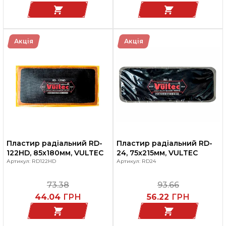
Акція
Акція
Пластир радіальний RD-
Пластир радіальний RD-
122HD, 85х180мм, VULTEC
24, 75х215мм, VULTEC
Артикул: RD122HD
Артикул: RD24
73.38
93.66
44.04
ГРН
56.22
ГРН