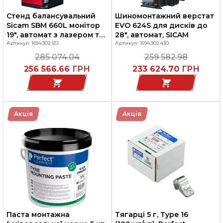
Стенд балансувальний
Шиномонтажний верстат
Sicam SBM 660L монітор
EVO 624S для дисків до
19", автомат з лазером та
28", автомат, SICAM
підсвіткою
Артикул: 1694.302.551
Артикул: 1694.302.430
285 074.04
259 582.98
256 566.66
ГРН
233 624.70
ГРН
Акція
Акція
Паста монтажна
Тягарці 5 г, Type 16