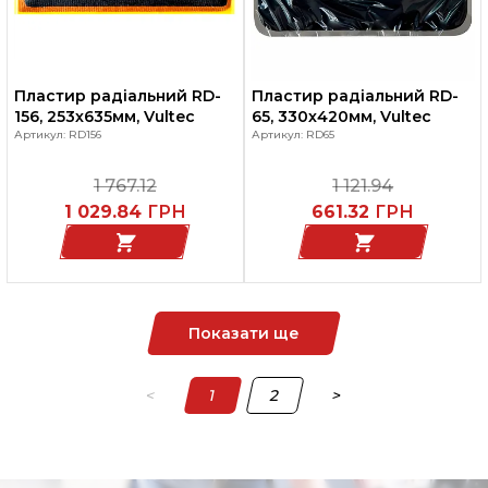
Пластир радіальний RD-
Пластир радіальний RD-
156, 253х635мм, Vultec
65, 330х420мм, Vultec
Артикул: RD156
Артикул: RD65
1 767.12
1 121.94
1 029.84
ГРН
661.32
ГРН
Показати ще
<
1
2
>