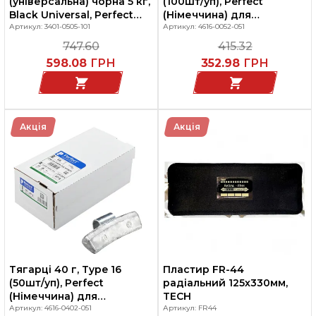
(універсальна) чорна 5 кг,
(100шт/уп), Perfect
Black Universal, Perfect
(Німеччина) для
Німеччина
Артикул: 3401-0505-101
легкосплавних дисків
Артикул: 4616-0052-051
747.60
415.32
598.08
ГРН
352.98
ГРН
Акція
Акція
Тягарці 40 г, Type 16
Пластир FR-44
(50шт/уп), Perfect
радіальний 125х330мм,
(Німеччина) для
TECH
легкосплавних дисків
Артикул: 4616-0402-051
Артикул: FR44