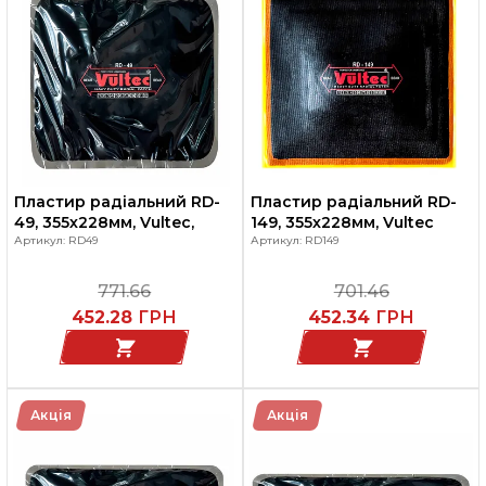
Пластир радіальний RD-
Пластир радіальний RD-
49, 355х228мм, Vultec,
149, 355х228мм, Vultec
Артикул: RD49
Артикул: RD149
771.66
701.46
452.28
ГРН
452.34
ГРН
Акція
Акція