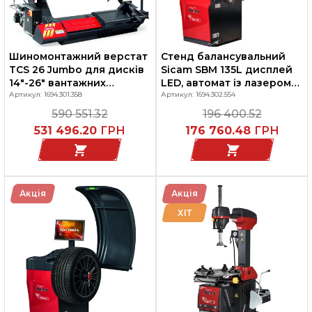
Шиномонтажний верстат
Стенд балансувальний
TCS 26 Jumbo для дисків
Sicam SBM 135L дисплей
14"-26" вантажних
LED, автомат із лазером
автомобілів і автобусів,
Артикул: 1694.301.358
та підсвіткою
Артикул: 1694.302.554
SICAM
590 551.32
196 400.52
531 496.20
ГРН
176 760.48
ГРН
Акція
Акція
ХІТ