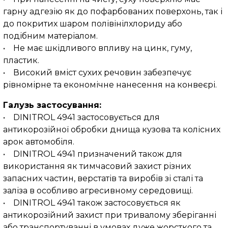
гарну адгезію як до пофарбованих поверхонь, так і
до покритих шаром полівінілхлориду або
подібним матеріалом.
• Не має шкідливого впливу на цинк, гуму,
пластик.
• Високий вміст сухих речовин забезпечує
рівномірне та економічне нанесення на конвеєрі.
Галузь застосування:
• DINITROL 4941 застосовується для
антикорозійної обробки днища кузова та колісних
арок автомобіля.
• DINITROL 4941 призначений також для
використання як тимчасовий захист різних
запасних частин, верстатів та виробів зі сталі та
заліза в особливо агресивному середовищі.
• DINITROL 4941 також застосовується як
антикорозійний захист при тривалому зберіганні
або транспортуванні в умовах дуже жорсткого та