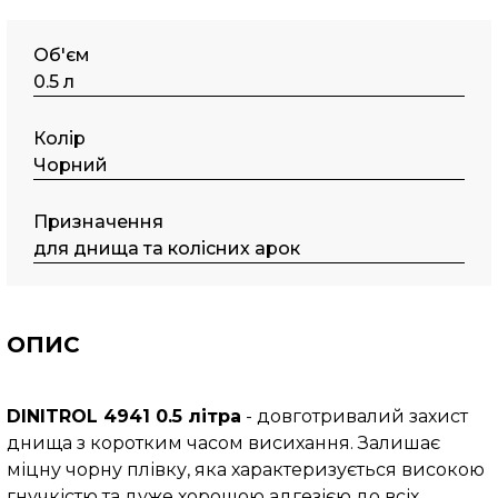
Об'єм
0.5 л
Колір
Чорний
Призначення
для днища та колісних арок
ОПИС
DINITROL 4941 0.5 літра
- довготривалий захист
днища з коротким часом висихання. Залишає
міцну чорну плівку, яка характеризується високою
гнучкістю та дуже хорошою адгезією до всіх