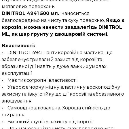
металевих поверхонь.
DINITROL 4941 500 мл.
наноситься
безпосередньо на чисту та суху поверхню.
Якщо є
корозія, можна нанести заздалегідь DINITROL
ML, як шар ґрунту у двошаровій системі.
Властивості:
• DINITROL 4941 - антикорозійна мастика, що
забезпечує тривалий захист від корозії та
абразивної дії навіть у дуже важких умовах
експлуатації.
• Має тиксотропні властивості.
• Утворює чорну міцну еластичну воскоподібну
захисну плівку, стійку до дії корозії та абразивного
зношування.
• Самовідновлювальна. Хороша стійкість до
стирання.
• Високий ступінь захисту від корозії.
• При нанесенні на чисту, суху поверхню має