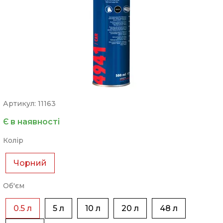
Артикул: 11163
Є в наявності
Колір
Чорний
Об'єм
0.5 л
5 л
10 л
20 л
48 л