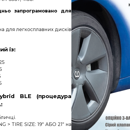
дньо запрограмовано для
на для легкосплавних дисків
й із:
25
5
5
5
ybrid BLE (процедура
:
бличці.
> TIRE SIZE: 19" АБО 21" на