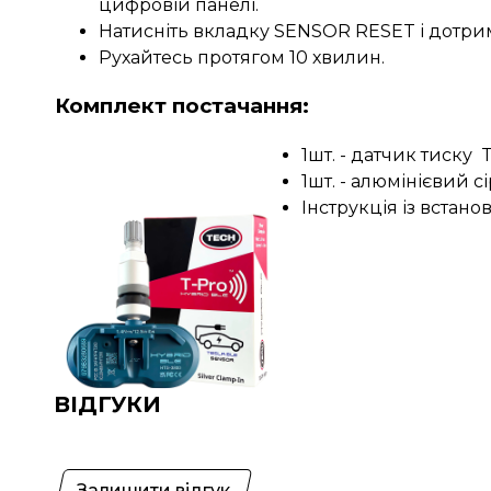
цифровій панелі.
Натисніть вкладку SENSOR RESET і дотрим
Рухайтесь протягом 10 хвилин.
Комплект постачання:
1шт. - датчик тиску
T
1шт. - алюмінієвий 
Інструкція із встано
ВІДГУКИ
Залишити відгук