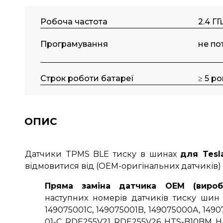
Робоча частота
2.4 ГГ
Програмування
не по
Строк роботи батареї
≥ 5 ро
ОПИС
Датчики TPMS BLE тиску в шинах
для Tesl
відмовитися від (OEM-оригінальних датчиків) 
Пряма заміна датчика OEM (виробн
наступних номерів датчиків тиску шин 
149075001C, 149075001B, 149075000A, 1490
01-C, RDE255V21, RDE255V26, HTS-B10BM, H