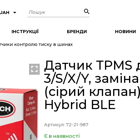
Пошук
 UAH
ІНСТРУКЦІЇ
БРЕНДИ
НОВИНИ
тчики контролю тиску в шинах
Датчик TPMS д
3/S/X/Y, замін
(сірий клапан)
Hybrid BLE
Артикул: 72-21-987
Є в наявності