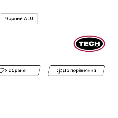
Чорний ALU
У обране
До порівняння