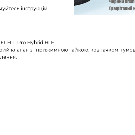
уйтесь інструкцій.
ECH T-Pro Hybrid BLE.
сірий клапан з : прижимною гайкою, ковпачком, гумо
влення.